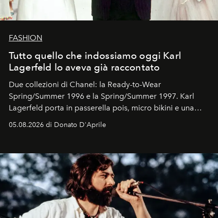
FASHION
Tutto quello che indossiamo oggi Karl
Lagerfeld lo aveva già raccontato
Due collezioni di Chanel: la Ready-to-Wear
Spring/Summer 1996 e la Spring/Summer 1997. Karl
Lagerfeld porta in passerella pois, micro bikini e una
logomania pensata per la spiaggia
, con Cindy, Linda,
05.08.2026 di Donato D'Aprile
Kate, Claudia e Carla una dietro l'altra. Trent'anni dopo,
in un'industria che vive di archivi, quel guardaroba resta
uno dei documenti più contemporanei che abbiamo.