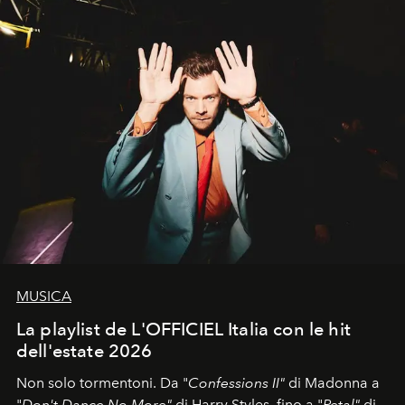
MUSICA
La playlist de L'OFFICIEL Italia con le hit
dell'estate 2026
Non solo tormentoni. Da "
Confessions II"
di Madonna a
"
Don't Dance No More"
di Harry Styles, fino a "
Petal"
di