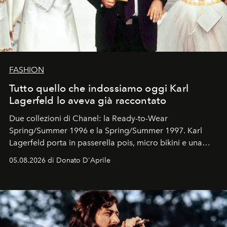
FASHION
Tutto quello che indossiamo oggi Karl
Lagerfeld lo aveva già raccontato
Due collezioni di Chanel: la Ready-to-Wear
Spring/Summer 1996 e la Spring/Summer 1997. Karl
Lagerfeld porta in passerella pois, micro bikini e una
logomania pensata per la spiaggia
, con Cindy, Linda,
05.08.2026 di Donato D'Aprile
Kate, Claudia e Carla una dietro l'altra. Trent'anni dopo,
in un'industria che vive di archivi, quel guardaroba resta
uno dei documenti più contemporanei che abbiamo.