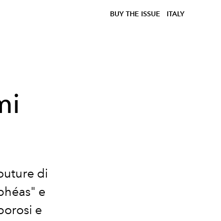
BUY THE ISSUE
ITALY
mi
outure di
phéas" e
porosi e