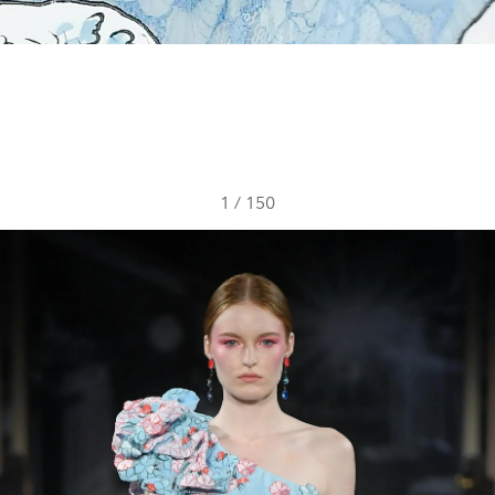
1
/
150