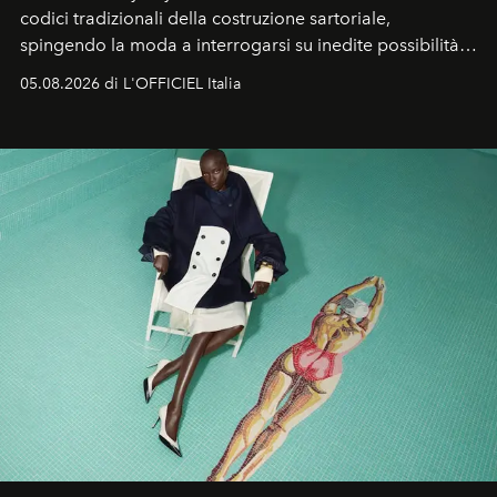
codici tradizionali della costruzione sartoriale,
spingendo la moda a interrogarsi su inedite possibilità
formali e a ridefinire il concetto stesso di silhouette.
05.08.2026 di L'OFFICIEL Italia
Quella di Yohji Yamamoto è storia di un visionario che
ha riscritto i canoni estetici del XX secolo, lasciando
un’impronta indelebile nella storia della moda.