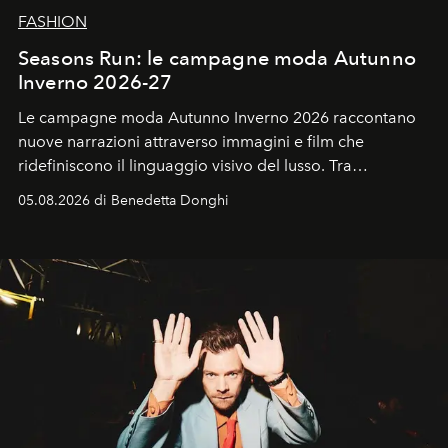
FASHION
Seasons Run: le campagne moda Autunno
Inverno 2026-27
Le campagne moda Autunno Inverno 2026 raccontano
nuove narrazioni attraverso immagini e film che
ridefiniscono il linguaggio visivo del lusso. Tra
protagonisti del cinema, volti della cultura
05.08.2026 di Benedetta Donghi
contemporanea e storytelling d'autore, le maison
trasformano ogni campagna in uno storytelling capace
di esprimere identità, visione e desiderio.