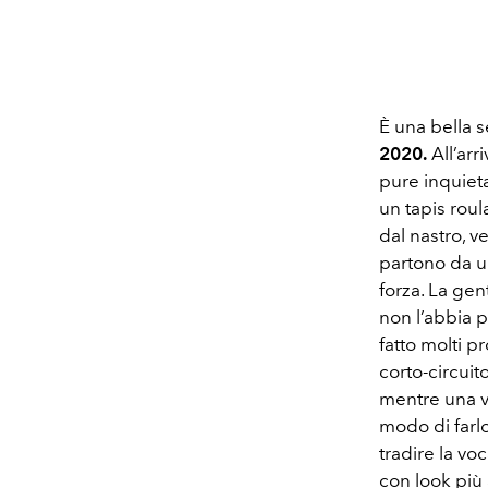
È una bella s
2020.
All’arr
pure inquieta
un tapis roul
dal nastro, v
partono da un
forza. La gen
non l’abbia p
fatto molti p
corto-circuito
mentre una vo
modo di farlo
tradire la voc
con look più 