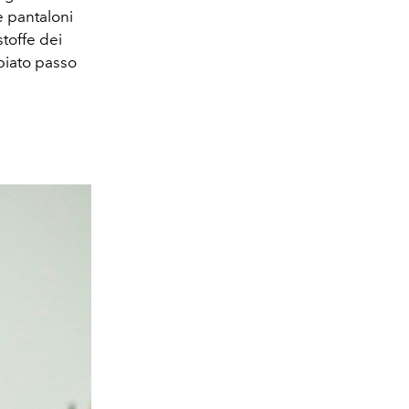
e pantaloni
stoffe dei
mbiato passo