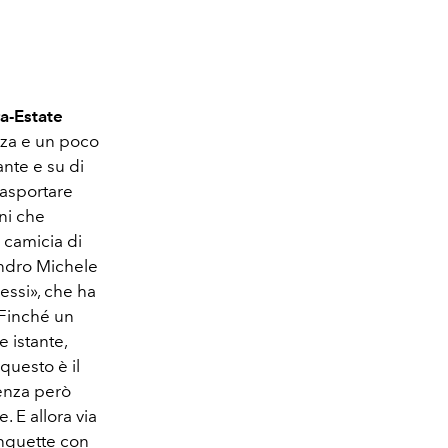
a-Estate
zza e un poco
ante e su di
rasportare
oni che
 camicia di
sandro Michele
essi», che ha
. Finché un
e istante,
questo è il
senza però
. E allora via
longuette con