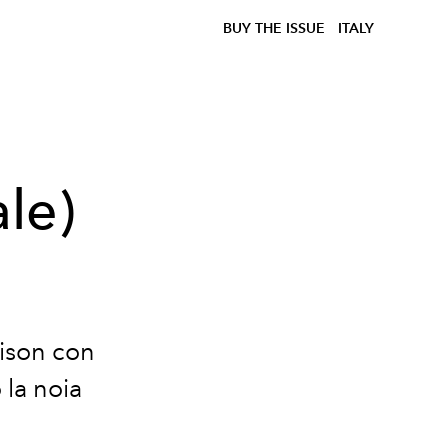
BUY THE ISSUE
ITALY
ale)
aison con
la noia