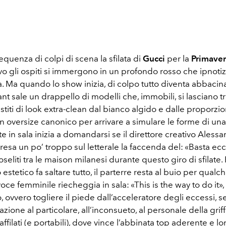
equenza di colpi di scena la sfilata di
Gucci
per la
Primaver
ivo gli ospiti si immergono in un profondo rosso che ipnoti
. Ma quando lo show inizia, di colpo tutto diventa abbacin
ant sale un drappello di modelli che, immobili, si lasciano t
estiti di look extra-clean dal bianco algido e dalle proporzi
 oversize canonico per arrivare a simulare le forme di una
te in sala inizia a domandarsi se il direttore creativo Ales
resa un po’ troppo sul letterale la faccenda del: «Basta ecc
roseliti tra le maison milanesi durante questo giro di sfilate
 estetico fa saltare tutto, il parterre resta al buio per qualch
ce femminile riecheggia in sala: «This is the way to do it», 
, ovvero togliere il piede dall’acceleratore degli eccessi, 
azione al particolare, all’inconsueto, al personale della griffe
affilati (e portabili), dove vince l’abbinata top aderente e 