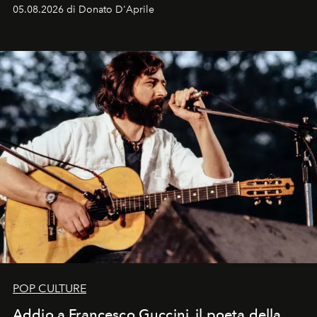
logomania pensata per la spiaggia
, con Cindy, Linda,
05.08.2026 di Donato D'Aprile
Kate, Claudia e Carla una dietro l'altra. Trent'anni dopo,
in un'industria che vive di archivi, quel guardaroba resta
uno dei documenti più contemporanei che abbiamo.
POP CULTURE
Addio a Francesco Guccini, il poeta della