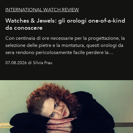
INTERNATIONAL WATCH REVIEW
Watches & Jewels: gli orologi one-of-a-kind
da conoscere
Con centinaia di ore necessarie per la progettazione, la
selezione delle pietre e la montatura, questi orologi da
sera rendono pericolosamente facile perdere la
cognizione del tempo. Ma con quadranti così
07.08.2026 di Silvia Frau
abbaglianti, chi è che guarda davvero l'ora?