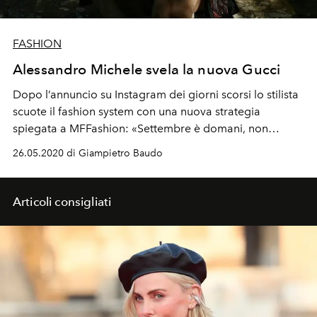
FASHION
Alessandro Michele svela la nuova Gucci
Dopo l’annuncio su Instagram dei giorni scorsi lo stilista
scuote il fashion system con una nuova strategia
spiegata a MFFashion: «Settembre è domani, non
sfileremo. Andremo più lunghi». Rivisto l’approccio
26.05.2020 di Giampietro Baudo
complessivo: due presentazioni l’anno, niente collezioni
satellite, una sezione gender fluid per l’on-line e più
permanenza nei negozi
Articoli consigliati