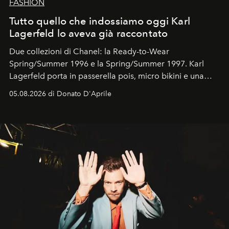
FASHION
Tutto quello che indossiamo oggi Karl
Lagerfeld lo aveva già raccontato
Due collezioni di Chanel: la Ready-to-Wear
Spring/Summer 1996 e la Spring/Summer 1997. Karl
Lagerfeld porta in passerella pois, micro bikini e una
logomania pensata per la spiaggia
, con Cindy, Linda,
05.08.2026 di Donato D'Aprile
Kate, Claudia e Carla una dietro l'altra. Trent'anni dopo,
in un'industria che vive di archivi, quel guardaroba resta
uno dei documenti più contemporanei che abbiamo.