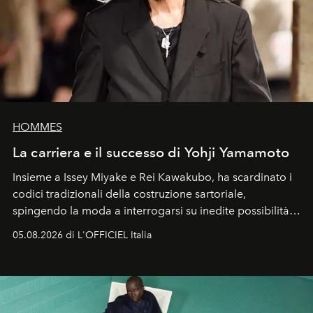
HOMMES
La carriera e il successo di Yohji Yamamoto
Insieme a Issey Miyake e Rei Kawakubo, ha scardinato i
codici tradizionali della costruzione sartoriale,
spingendo la moda a interrogarsi su inedite possibilità
formali e a ridefinire il concetto stesso di silhouette.
05.08.2026 di L'OFFICIEL Italia
Quella di Yohji Yamamoto è storia di un visionario che
ha riscritto i canoni estetici del XX secolo, lasciando
un’impronta indelebile nella storia della moda.