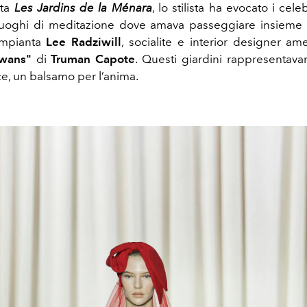
lata
Les Jardins de la Ménara
, lo stilista ha evocato i cele
luoghi di meditazione dove amava passeggiare insieme a
ompianta
Lee Radziwill
, socialite e interior designer ame
wans"
di
Truman Capote
. Questi giardini rappresentava
ce, un balsamo per l’anima.