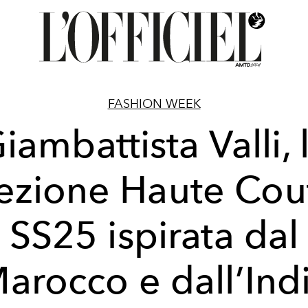
FASHION WEEK
iambattista Valli, 
lezione Haute Cou
SS25 ispirata dal
arocco e dall’Ind