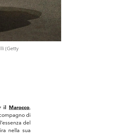
li (Getty
r il
Marocco
,
o compagno di
 l’essenza del
ira nella sua