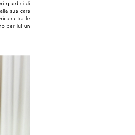
bri giardini di
lla sua cara
ricana tra le
no per lui un