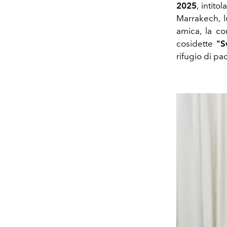
2025
, intito
Marrakech, 
amica, la c
cosidette
"S
rifugio di pa