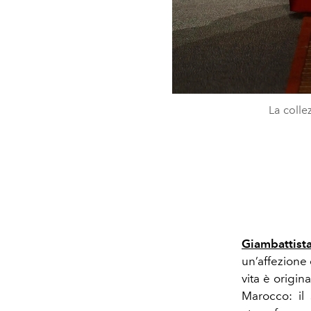
La colle
Giambattista
un’affezione
vita è origin
Marocco: il 