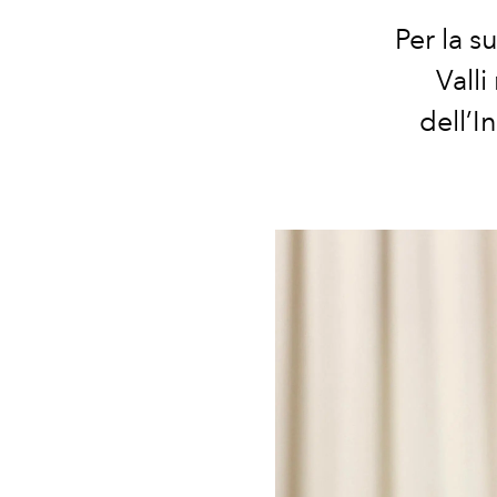
Per la s
Vall
dell’I