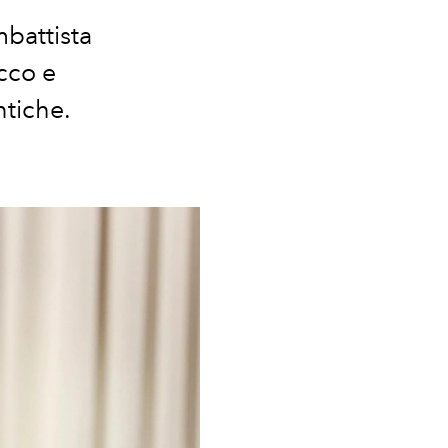
mbattista
cco e
ntiche.