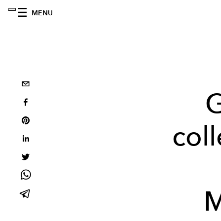
MENU
G
col
M