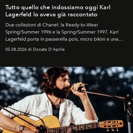
Tutto quello che indossiamo oggi Karl
Lagerfeld lo aveva già raccontato
Due collezioni di Chanel: la Ready-to-Wear
Spring/Summer 1996 e la Spring/Summer 1997. Karl
Lagerfeld porta in passerella pois, micro bikini e una
logomania pensata per la spiaggia
, con Cindy, Linda,
05.08.2026 di Donato D'Aprile
Kate, Claudia e Carla una dietro l'altra. Trent'anni dopo,
in un'industria che vive di archivi, quel guardaroba resta
uno dei documenti più contemporanei che abbiamo.