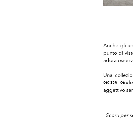
Anche gli a
punto di vist
adora osserv
Una collezio
GCDS Giuli
aggettivo sa
Scorri per s