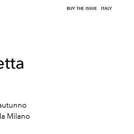
BUY THE ISSUE
ITALY
etta
 autunno
la Milano