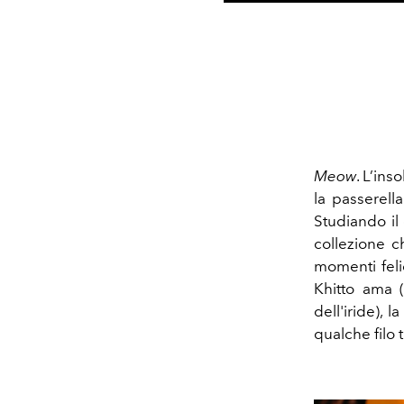
Meow
. L’ins
la passerella
Studiando il
collezione ch
momenti feli
Khitto ama (
dell'iride),
qualche filo t