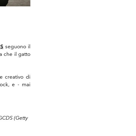
S
seguono il
a che il gatto
e creativo di
rock, e - mai
i GCDS (Getty