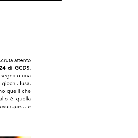
scruta attento
-24 di
GCDS
.
isegnato una
 giochi, fusa,
no quelli che
allo è quella
li ovunque… e