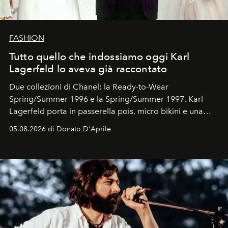
FASHION
Tutto quello che indossiamo oggi Karl
Lagerfeld lo aveva già raccontato
Due collezioni di Chanel: la Ready-to-Wear
Spring/Summer 1996 e la Spring/Summer 1997. Karl
Lagerfeld porta in passerella pois, micro bikini e una
logomania pensata per la spiaggia
, con Cindy, Linda,
05.08.2026 di Donato D'Aprile
Kate, Claudia e Carla una dietro l'altra. Trent'anni dopo,
in un'industria che vive di archivi, quel guardaroba resta
uno dei documenti più contemporanei che abbiamo.