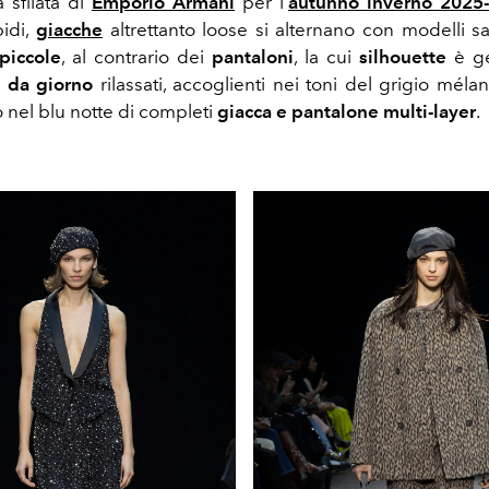
a sfilata di
Emporio Armani
per l’
autunno inverno 2025
idi,
giacche
altrettanto
loose si alternano con modelli s
piccole
, al contrario dei
pantaloni
, la cui
silhouette
è ge
k da giorno
rilassati, accoglienti nei toni del grigio mél
 nel blu notte di completi
giacca e pantalone multi-layer
.