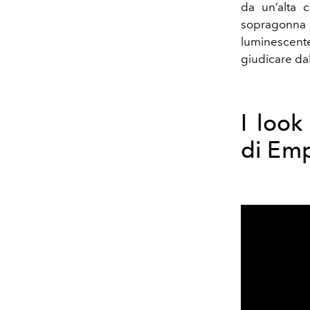
da un’alta c
sopragonna in
luminescente
giudicare dal
I look
di Em