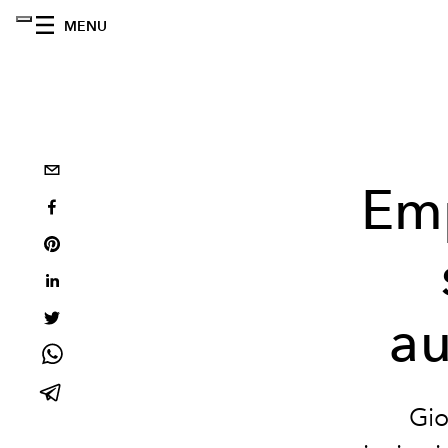
MENU
Emp
au
Gio