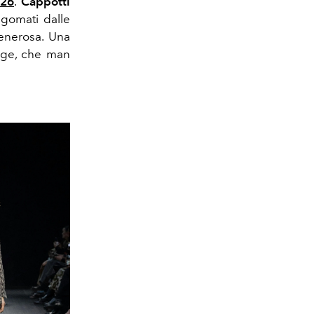
-26
.
Cappotti
agomati dalle
nerosa. Una
ange, che man