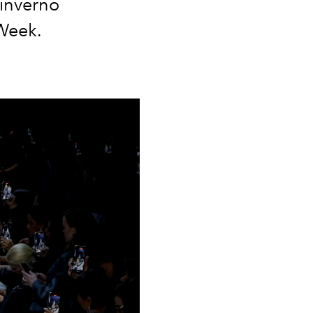
 inverno
 Week.