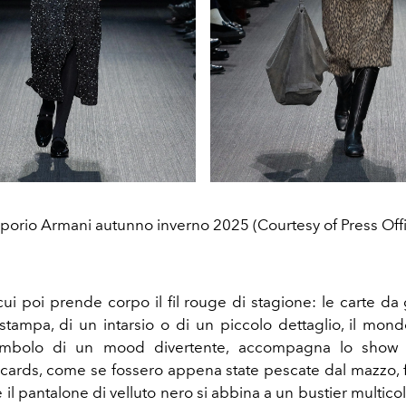
orio Armani autunno inverno 2025 (Courtesy of Press Off
ui poi prende corpo il fil rouge di stagione: le carte da 
a stampa, di un intarsio o di un piccolo dettaglio, il mond
 simbolo di un mood divertente, accompagna lo show
cards, come se fossero appena state pescate dal mazzo, f
 il pantalone di velluto nero si abbina a un bustier multico