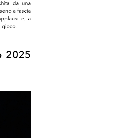
cchita da una
iseno a fascia
pplausi e, a
l gioco.
no 2025