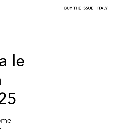
BUY THE ISSUE
ITALY
a le
a
025
come