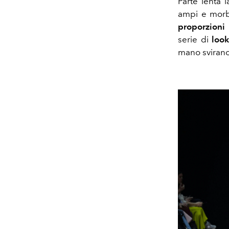
Parte lenta l
ampi e morb
proporzioni 
serie di
loo
mano svirano