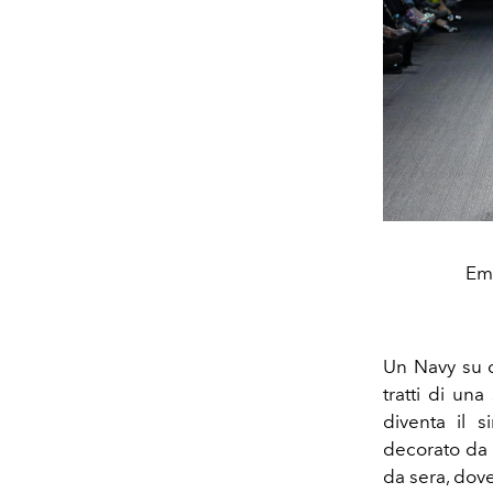
Emp
Un Navy su c
tratti di un
diventa il
decorato da 
da sera, dove