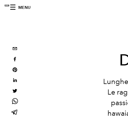
MENU
D
Lunghe g
Le rag
passi
hawaia