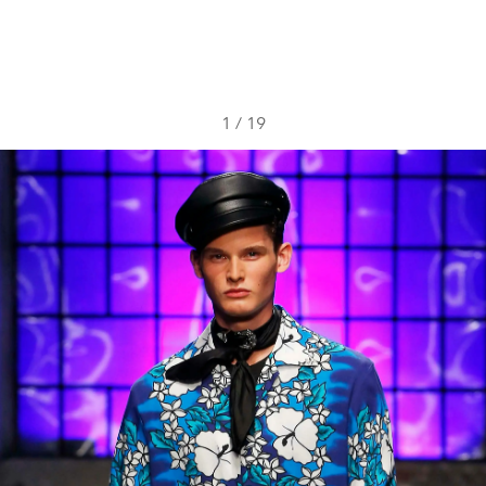
1
/
19