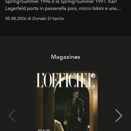
Spring/Summer 1996 e la Spring/Summer 1997. Karl
Lagerfeld porta in passerella pois, micro bikini e una
logomania pensata per la spiaggia
, con Cindy, Linda,
05.08.2026 di Donato D'Aprile
Kate, Claudia e Carla una dietro l'altra. Trent'anni dopo,
in un'industria che vive di archivi, quel guardaroba resta
uno dei documenti più contemporanei che abbiamo.
Magazines