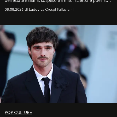
dell’estate italiana, sospeso tra mito, scienza e poesia.
Sarà il momento in cui gli occhi si alzano verso la volta
08.08.2026 di Ludovica Crespi-Pallavicini
celeste per seguire il passaggio delle
Perseidi
, quelle
che chiamiamo comunemente
stelle cadenti
, e affidare
all’universo i desideri più segreti
POP CULTURE