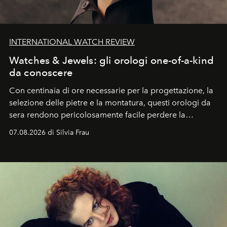
INTERNATIONAL WATCH REVIEW
Watches & Jewels: gli orologi one-of-a-kind
da conoscere
Con centinaia di ore necessarie per la progettazione, la
selezione delle pietre e la montatura, questi orologi da
sera rendono pericolosamente facile perdere la
cognizione del tempo. Ma con quadranti così
07.08.2026 di Silvia Frau
abbaglianti, chi è che guarda davvero l'ora?