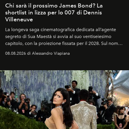
Chi sarà il prossimo James Bond? La
shortlist in lizza per lo 007 di Dennis
Villeneuve
La longeva saga cinematografica dedicata all’agente
segreto di Sua Maestà si avvia al suo ventiseiesimo
capitolo, con la proiezione fissata per il 2028. Sul nome
dell’attore chiamato a raccogliere l’eredità di Daniel
08.08.2026 di Alessandro Viapiana
Craig, però, regna ancora il più assoluto riserbo.