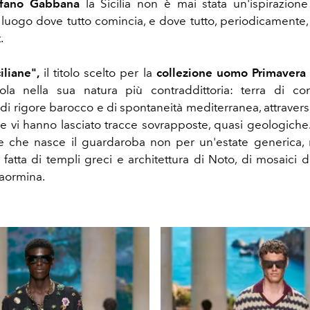
fano Gabbana
la Sicilia non è mai stata un'ispirazione 
il luogo dove tutto comincia, e dove tutto, periodicamente,
.
iliane",
il titolo scelto per la
collezione uomo Primavera
sola nella sua natura più contraddittoria: terra di c
di rigore barocco e di spontaneità mediterranea, attravers
e vi hanno lasciato tracce sovrapposte, quasi geologiche
one che nasce il guardaroba non per un'estate generica,
 fatta di templi greci e architettura di Noto, di mosaici 
 Taormina.