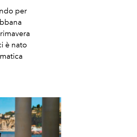
ando per
Gabbana
Primavera
i è nato
mmatica