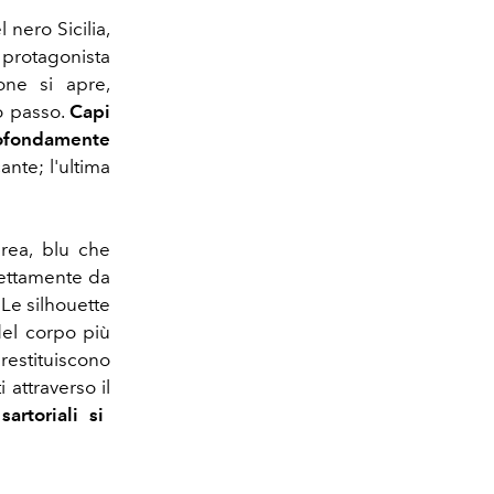
 nero Sicilia,
a protagonista
one si apre,
o passo.
Capi
rofondamente
ante; l'ultima
area, blu che
rettamente da
 Le silhouette
del corpo più
restituiscono
 attraverso il
artoriali si