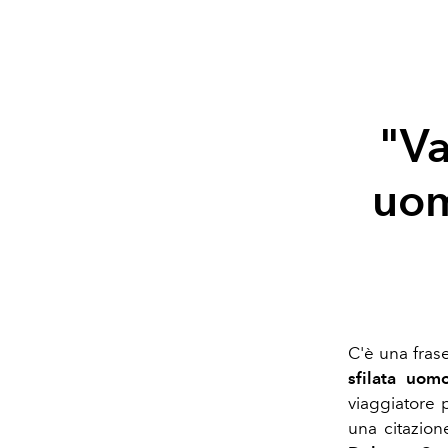
"Va
uom
C'è una fras
sfilata uom
viaggiatore p
una citazio