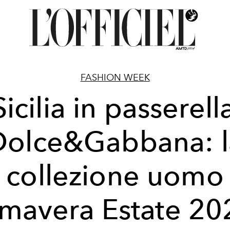
FASHION WEEK
Sicilia in passerell
Dolce&Gabbana: l
collezione uomo
imavera Estate 20