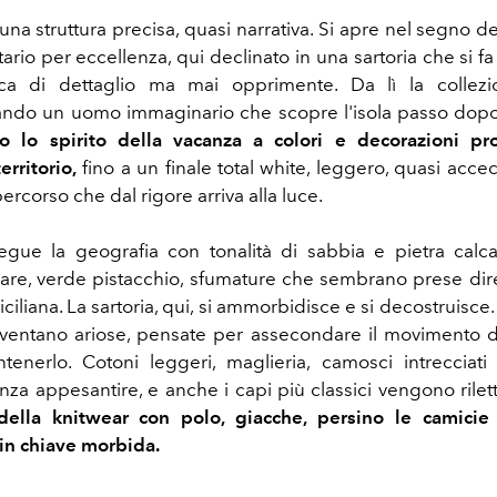
 una struttura precisa, quasi narrativa. Si apre nel segno del
tario per eccellenza, qui declinato in una sartoria che si f
icca di dettaglio ma mai opprimente. Da lì la collezi
do un uomo immaginario che scopre l'isola passo dop
o lo spirito della vacanza a colori e decorazioni p
erritorio,
fino a un finale total white, leggero, quasi accec
ercorso che dal rigore arriva alla luce.
egue la geografia con tonalità di sabbia e pietra calc
mare, verde pistacchio, sfumature che sembrano prese di
iciliana. La sartoria, qui, si ammorbidisce e si decostruisce.
iventano ariose, pensate per assecondare il movimento 
enerlo. Cotoni leggeri, maglieria, camosci intrecciati 
nza appesantire, e anche i capi più classici vengono riletti
della knitwear con polo, giacche, persino le camicie s
in chiave morbida.