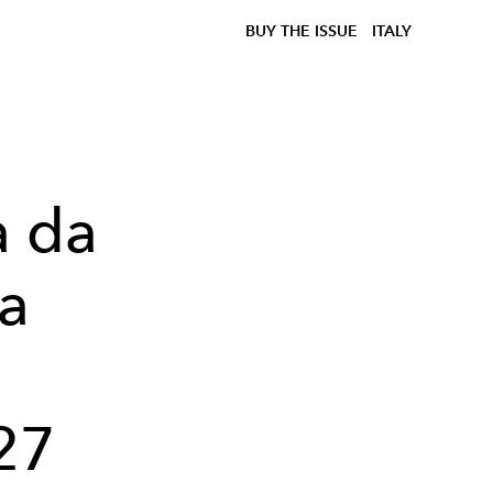
BUY THE ISSUE
ITALY
a da
a
27