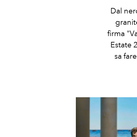
Dal ner
granit
firma "V
Estate 
sa far