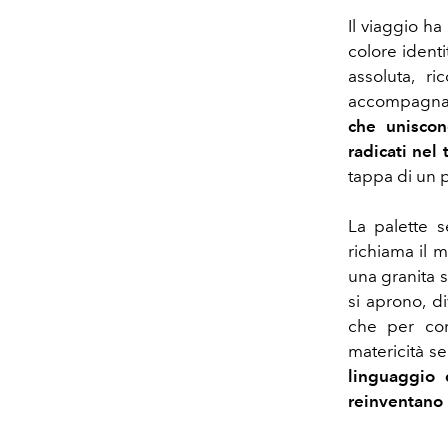
Il viaggio ha
colore identi
assoluta, r
accompagnan
che uniscon
radicati nel t
tappa di un p
La palette s
richiama il 
una granita s
si aprono, d
che per cont
matericità se
linguaggio 
reinventano 