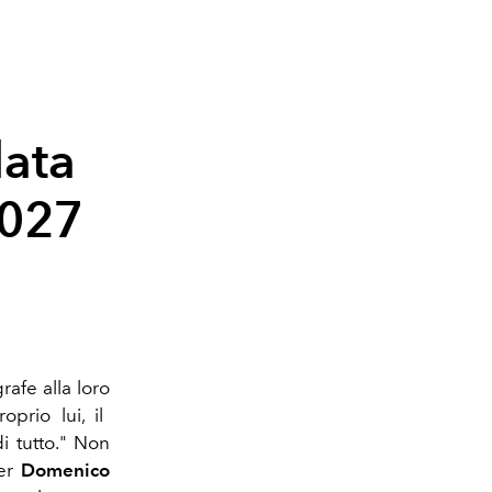
lata
2027
afe alla loro
rio lui, il
di tutto." Non
per
Domenico