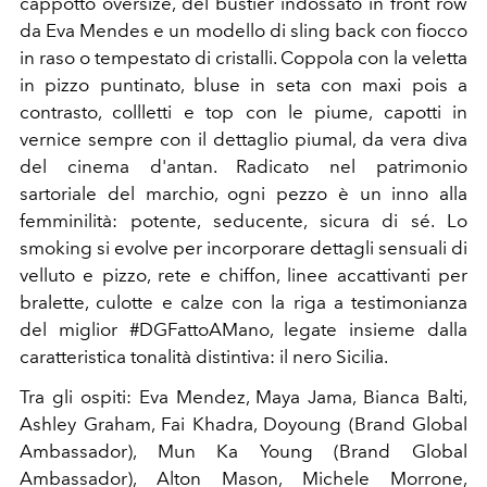
cappotto oversize, del bustier indossato in front row
da Eva Mendes e un modello di sling back con fiocco
in raso o tempestato di cristalli. Coppola con la veletta
in pizzo puntinato, bluse in seta con maxi pois a
contrasto, collletti e top con le piume, capotti in
vernice sempre con il dettaglio piumal, da vera diva
del cinema d'antan.
Radicato nel patrimonio
sartoriale del marchio, ogni pezzo è un inno alla
femminilità: potente, seducente, sicura di sé. Lo
smoking si evolve per incorporare dettagli sensuali di
velluto e pizzo, rete e chiffon, linee accattivanti per
bralette, culotte e calze con la riga a testimonianza
del miglior #DGFattoAMano, legate insieme dalla
caratteristica tonalità distintiva: il nero Sicilia.
Tra gli ospiti: Eva Mendez, Maya Jama, Bianca Balti,
Ashley Graham, Fai Khadra, Doyoung (Brand Global
Ambassador), Mun Ka Young (Brand Global
Ambassador), Alton Mason, Michele Morrone,