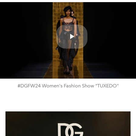
Play
Video
#DGFW24 Women's Fashion Show "TUXEDO"