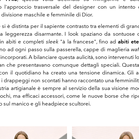
 l'approccio trasversale del designer con un intento 
a divisione maschile e femminile di Dior.
 si è distinta per il sapiente contrasto tra elementi di gra
na leggerezza disarmante. I look spaziano da sontuose
in abiti e completi
sleek
"à la francese", fino ad
abiti ete
o ad ogni passo sulla passerella, cappe di maglieria
waf
incorporati. A bilanciare questa aulicità, sono intervenuti 
an che presentavano comunque dettagli speciali. Questa
con il quotidiano ha creato una tensione dinamica. Gli ab
i e i drappeggi non scontati hanno raccontato una femminili
ria artigianale è sempre al servizio della sua visione mod
ochi, ma efficaci accessori, come le nuove borse che ripo
o sul manico e gli headpiece scultorei.