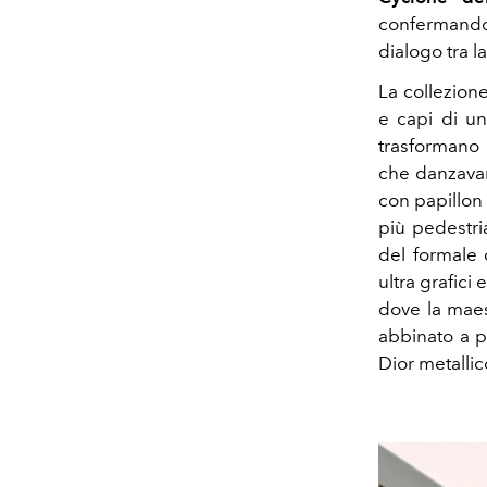
confermando
dialogo tra l
La collezione
e capi di u
trasformano 
che danzavan
con papillon 
più pedestri
del formale 
ultra grafic
dove la maest
abbinato a p
Dior metallic