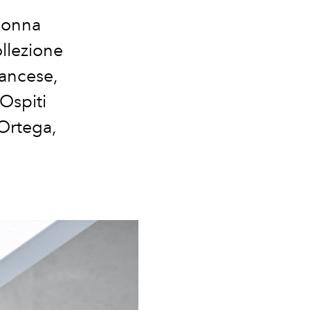
 donna
llezione
rancese,
 Ospiti
 Ortega,