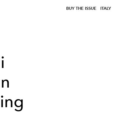
BUY THE ISSUE
ITALY
i
an
ing