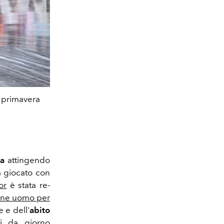
a primavera
ta
attingendo
 giocato con
or
è stata re-
ione uomo per
 e dell'
abito
ti da giorno