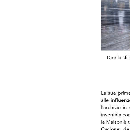
Dior la sf
La sua prima
alle
influenz
l'archivio in
inventata co
la Maison
è t
Cyclone de