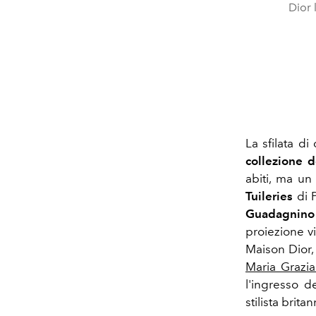
Dior 
La sfilata d
collezione 
abiti, ma un
Tuileries
di 
Guadagnino
proiezione v
Maison Dior, 
Maria Grazia
l'ingresso d
stilista britan