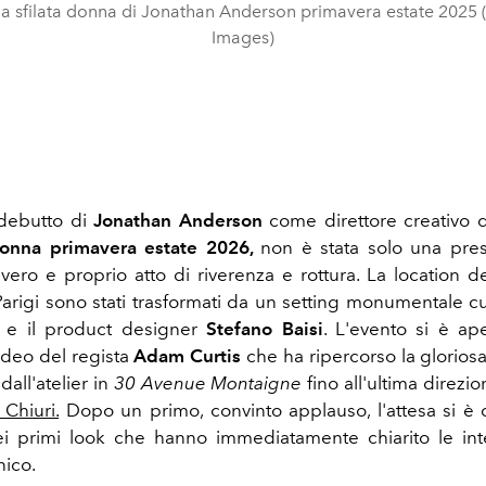
la sfilata donna di Jonathan Anderson primavera estate 2025 
Images)
i debutto di
Jonathan Anderson
come direttore creativo 
donna primavera estate 2026,
non è stata solo una pre
 vero e proprio atto di riverenza e rottura. La location d
Parigi sono stati trasformati da un setting monumentale 
e il product designer
Stefano Baisi
. L'evento si è ap
ideo del regista
Adam Curtis
che ha ripercorso la glorios
dall'atelier in
30 Avenue Montaigne
fino all'ultima direzio
 Chiuri.
Dopo un primo, convinto applauso, l'attesa si è
ei primi look che hanno immediatamente chiarito le int
nico.