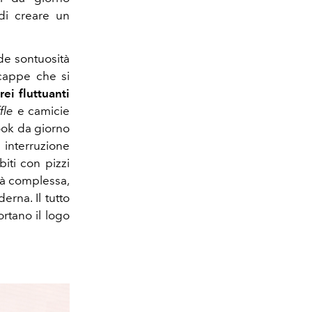
di creare un
nde sontuosità
cappe che si
rei fluttuanti
fle
e camicie
look da giorno
 interruzione
iti con pizzi
tà complessa,
erna. Il tutto
rtano il logo