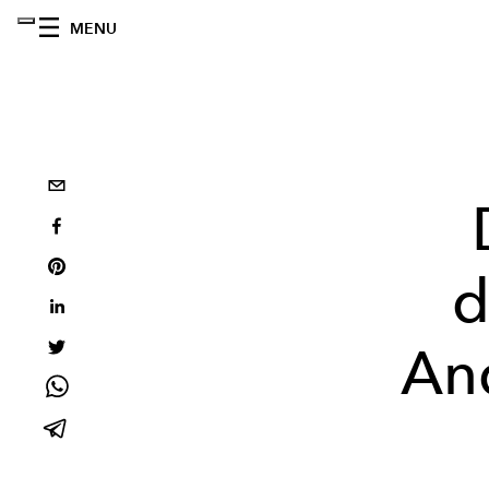
MENU
d
An