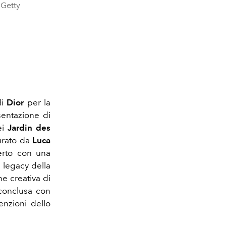
(Getty
di
Dior
per la
sentazione di
ei
Jardin des
curato da
Luca
erto con una
a legacy della
ne creativa di
 conclusa con
enzioni dello