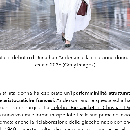
ilata di debutto di Jonathan Anderson e la collezione donn
estate 2026 (Getty Images)
 sfilata donna ha esplorato un'
iperfemminilità
struttura
e aristocratiche francesi.
Anderson anche questa volta ha
 maniera chirurgica. La
celebre
Bar Jacket
di Christian Di
n nuovi volumi e forme inaspettate. Dalla sua
prima collez
ornata anche la rielaborazione delle giacche napoleoniche
l 1948
, questa volta declinato su minigonne e abi