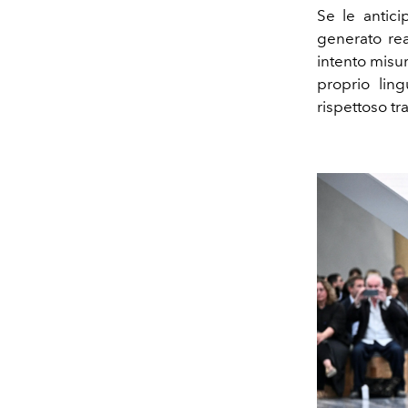
Se le antic
generato reaz
intento misur
proprio lin
rispettoso tra