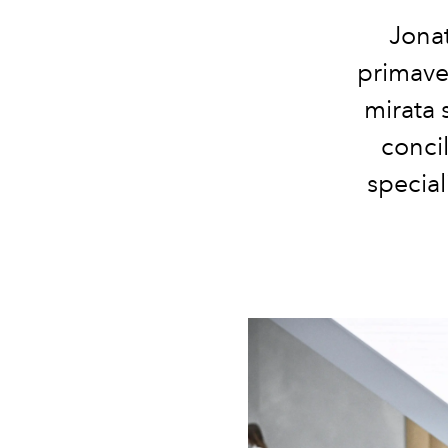
Jonat
primave
mirata 
concil
special