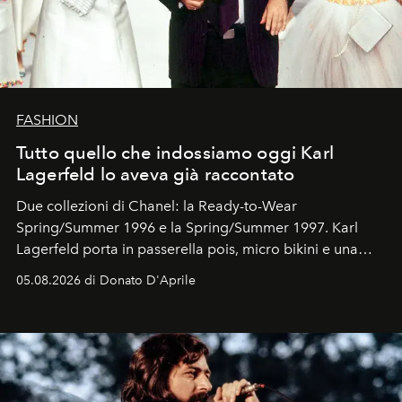
FASHION
Tutto quello che indossiamo oggi Karl
Lagerfeld lo aveva già raccontato
Due collezioni di Chanel: la Ready-to-Wear
Spring/Summer 1996 e la Spring/Summer 1997. Karl
Lagerfeld porta in passerella pois, micro bikini e una
logomania pensata per la spiaggia
, con Cindy, Linda,
05.08.2026 di Donato D'Aprile
Kate, Claudia e Carla una dietro l'altra. Trent'anni dopo,
in un'industria che vive di archivi, quel guardaroba resta
uno dei documenti più contemporanei che abbiamo.