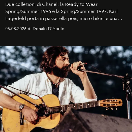
Due collezioni di Chanel: la Ready-to-Wear
Spring/Summer 1996 e la Spring/Summer 1997. Karl
Lagerfeld porta in passerella pois, micro bikini e una
logomania pensata per la spiaggia
, con Cindy, Linda,
05.08.2026 di Donato D'Aprile
Kate, Claudia e Carla una dietro l'altra. Trent'anni dopo,
in un'industria che vive di archivi, quel guardaroba resta
uno dei documenti più contemporanei che abbiamo.