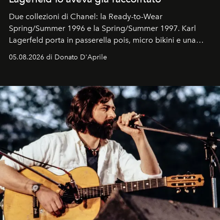
Due collezioni di Chanel: la Ready-to-Wear
Spring/Summer 1996 e la Spring/Summer 1997. Karl
Lagerfeld porta in passerella pois, micro bikini e una
logomania pensata per la spiaggia
, con Cindy, Linda,
05.08.2026 di Donato D'Aprile
Kate, Claudia e Carla una dietro l'altra. Trent'anni dopo,
in un'industria che vive di archivi, quel guardaroba resta
uno dei documenti più contemporanei che abbiamo.