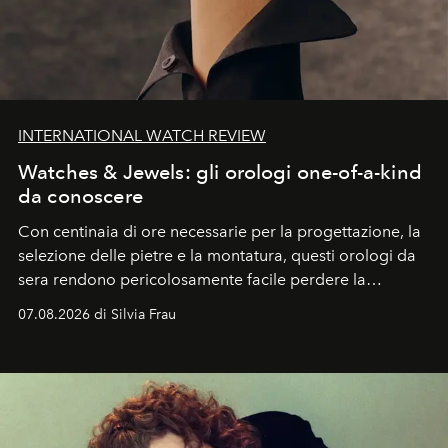
INTERNATIONAL WATCH REVIEW
Watches & Jewels: gli orologi one-of-a-kind
da conoscere
Con centinaia di ore necessarie per la progettazione, la
selezione delle pietre e la montatura, questi orologi da
sera rendono pericolosamente facile perdere la
cognizione del tempo. Ma con quadranti così
07.08.2026 di Silvia Frau
abbaglianti, chi è che guarda davvero l'ora?