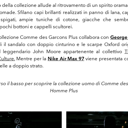
olo della collezione allude al ritrovamento di un spirito oram
 nomade. Sfilano capi brillanti realizzati in panno di lana, ca
 spigati, ampie tuniche di cotone, giacche che sembra
pochi bottoni e cappelli scultorei.
collezione Comme des Garcons Plus collabora con
George
i il sandalo con doppio cinturino e le scarpe Oxford or
l leggendario John Moore appartenente al collettivo
T
ulture.
Mentre per la
Nike Air Max 97
viene presentata 
elle a doppio strato.
erso il basso per scoprire la collezione uomo di Comme de
Homme Plus