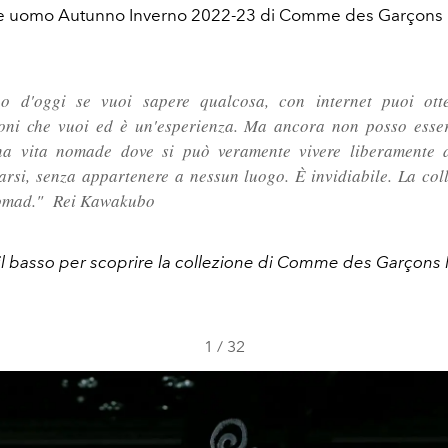
ne uomo Autunno Inverno 2022-23 di Comme des Garçon
no d'oggi se vuoi sapere qualcosa, con internet puoi otte
oni che vuoi ed è un'esperienza. Ma ancora non posso esser
a vita nomade dove si può veramente vivere liberamente d
rsi, senza appartenere a nessun luogo. È invidiabile. La col
Nomad
."
Rei Kawakubo
 il basso per scoprire la collezione di Comme des Garço
1
/
32