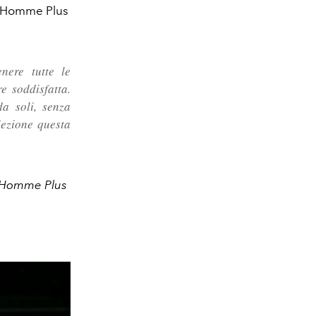
s Homme Plus
nere tutte le
e soddisfatta.
a soli, senza
lezione questa
ns Homme Plus