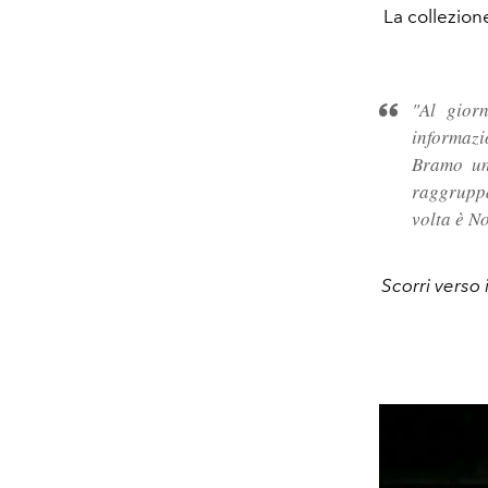
La collezio
"
Al gior
informazi
Bramo un
raggruppa
volta è 
Scorri verso