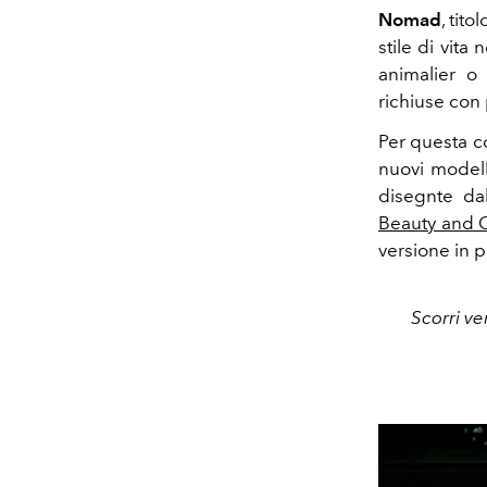
Nomad
, tit
stile di vita
animalier o
richiuse con 
Per questa 
nuovi modell
disegnte da
Beauty and C
versione in p
Scorri v