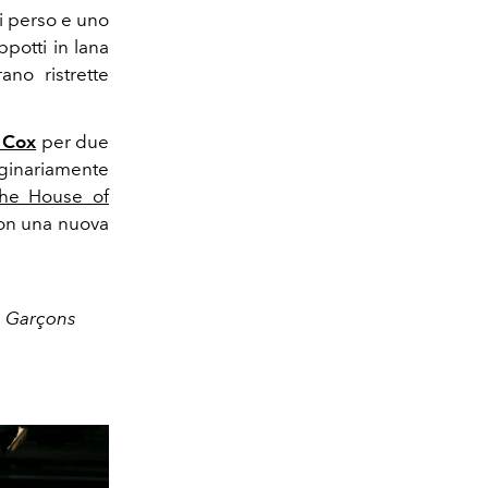
ai perso e uno
ppotti in lana
no ristrette
 Cox
per due
iginariamente
he House of
con una nuova
s Garçons