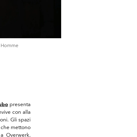
ns Homme
ubo
presenta
nvive con alla
oni.
Gli spazi
i che mettono
e a Overwerk.