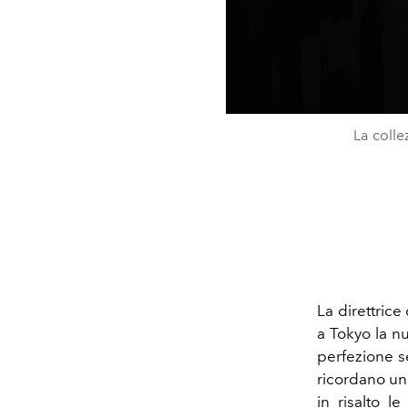
La coll
La direttrice
a Tokyo la 
perfezione s
ricordano un
in risalto l