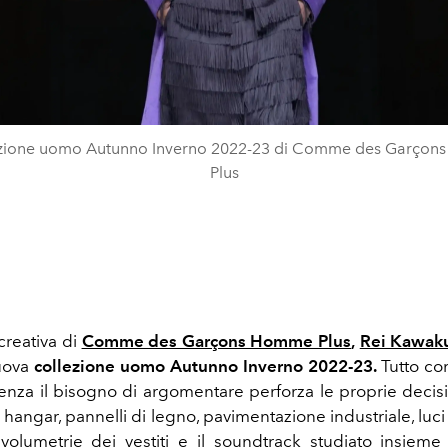
ezione uomo Autunno Inverno 2022-23 di Comme des Garço
Plus
 creativa di
Comme des Garçons Homme Plus
,
Rei Kawak
nuova
collezione uomo Autunno Inverno 2022-23.
Tutto co
enza il bisogno di argomentare perforza le proprie decisi
 hangar, pannelli di legno, pavimentazione industriale, luc
e volumetrie dei vestiti e il soundtrack studiato insiem