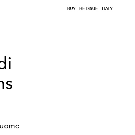
BUY THE ISSUE
ITALY
di
ns
e uomo