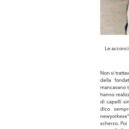
Le acconcia
Non si tratta
della fonda
mancavano toc
hanno realiz
di capelli si
dico sempr
newyorkese“
scherzo. Poi