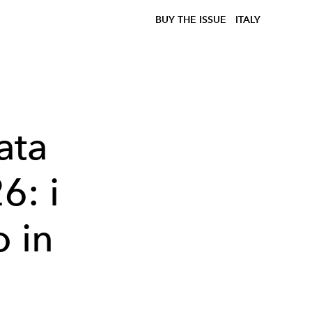
BUY THE ISSUE
ITALY
lata
6: i
o in