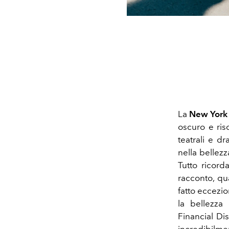
La
New York
oscuro e risc
teatrali e d
nella bellez
Tutto ricor
racconto, qua
fatto eccezio
la bellezza
Financial Dis
incredibilme