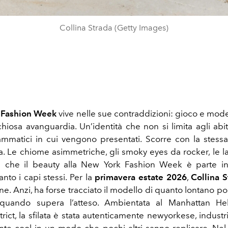
Collina Strada (Getty Images)
 Fashion Week
vive nelle sue contraddizioni: gioco e mode
hiosa avanguardia. Un’identità che non si limita agli abit
rammatici in cui vengono presentati. Scorre con la stess
za. Le chiome asimmetriche, gli smoky eyes da rocker, le l
da che il beauty alla New York Fashion Week è parte in
nto i capi stessi. Per la
primavera estate 2026
,
Collina S
ne. Anzi, ha forse tracciato il modello di quanto lontano p
 quando supera l’atteso. Ambientata al Manhattan Hel
trict, la sfilata è stata autenticamente newyorkese, industr
nte cool in un modo che pochi altri sanno replicare. Nel 