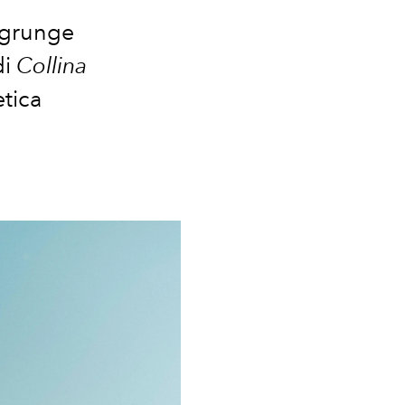
 grunge
di
Collina
etica