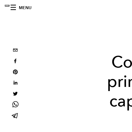
MENU
Col
pri
cap