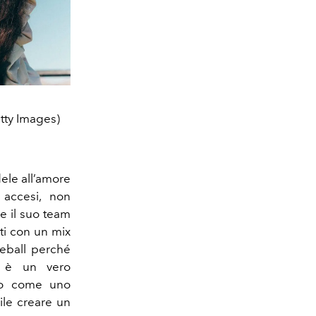
etty Images)
dele all’amore
 accesi, non
 e il suo team
ti con un mix
aseball perché
l è un vero
ato come uno
ile creare un