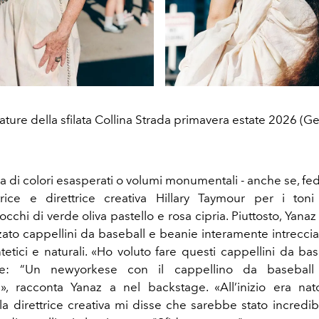
ture della sfilata Collina Strada primavera estate 2026 (G
va di colori esasperati o volumi monumentali - anche se, fe
trice e direttrice creativa Hillary Taymour per i toni
chi di verde oliva pastello e rosa cipria. Piuttosto, Yanaz
zato cappellini da baseball e beanie interamente intreccia
ntetici e naturali. «Ho voluto fare questi cappellini da b
e: “Un newyorkese con il cappellino da basebal
», racconta Yanaz a nel backstage. «All’inizio era n
 la direttrice creativa mi disse che sarebbe stato incredib