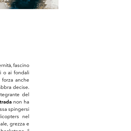
rnità, fascino
i o ai fondali
a forza anche
abbra decise.
tegrante del
trada
non ha
ossa spingersi
icopters nel
iale, grezza e
backstage, il