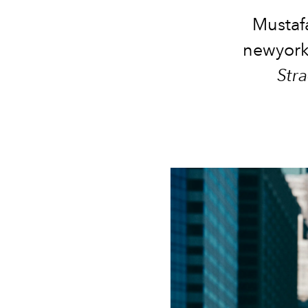
Mustaf
newyorke
Str