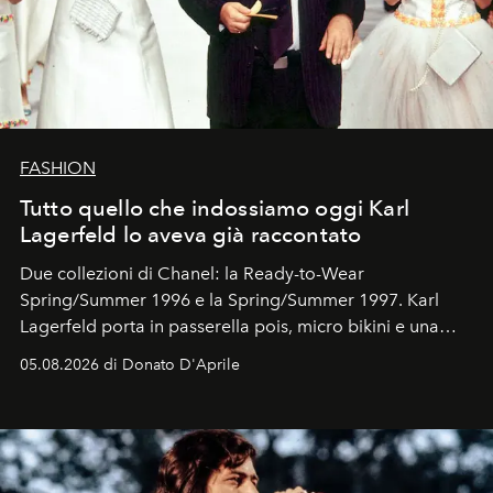
FASHION
Tutto quello che indossiamo oggi Karl
Lagerfeld lo aveva già raccontato
Due collezioni di Chanel: la Ready-to-Wear
Spring/Summer 1996 e la Spring/Summer 1997. Karl
Lagerfeld porta in passerella pois, micro bikini e una
logomania pensata per la spiaggia
, con Cindy, Linda,
05.08.2026 di Donato D'Aprile
Kate, Claudia e Carla una dietro l'altra. Trent'anni dopo,
in un'industria che vive di archivi, quel guardaroba resta
uno dei documenti più contemporanei che abbiamo.