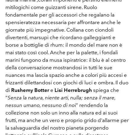
mitilogichi come guizzanti sirene. Ruolo
fondamentale per gli accessori che regalano la
spensieratezza necessaria per affrontare anche le
giornate più impegnative. Collana con ciondoli
divertenti, marsupi che ricordano galleggianti e
borse a bottiglie di rhum: il mondo del mare non è
mai stato così cool. Anche per la palette, i fondali
marini fungono da musa ispiratrice: il blu è al centro
della conversazione mostrandosi in tutti le sue
nuances ma lascia spazio anche a colori più accesi e
frizzanti dilettandosi con giochi di luci e ombra. Il duo
di
Rushemy Botter
e
Lisi Herrebrugh
spiega che
“
Senza la natura, niente arti, nulla; senza il mare,
nessun umano, nessuno di no
i” rendendo la
collezione non solo un inno alla natura ed ai suoi
frutti, ma anche un vero e proprio grido d'allarme per
la salvaguardia del nostro pianeta porgendo