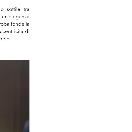
 sottile tra
di un’eleganza
aroba fonde la
ccentricità di
pelo.