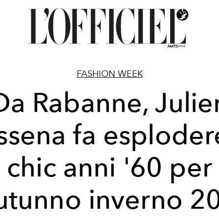
FASHION WEEK
Da Rabanne, Julie
sena fa esploder
chic anni '60 per
autunno inverno 2