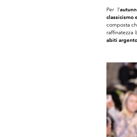
Per l’
autunn
classicismo 
composta che
raffinatezz
abiti argento