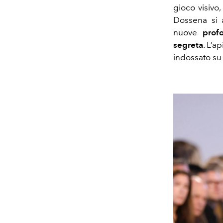
gioco visivo
Dossena si 
nuove
prof
segreta
. L’a
indossato su