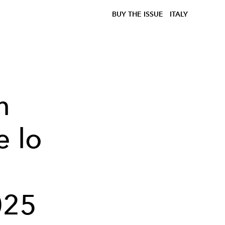
BUY THE ISSUE
ITALY
n
e lo
025