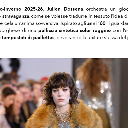
o-inverno 2025-26
,
Julien Dossena
orchestra un gioco
e stravaganza
, come se volesse tradurre in tessuto l’idea 
 cela un’anima sovversiva. Ispirato agli
anni ’60
, il guard
a borghese di una
pelliccia sintetica color ruggine
con l’e
 tempestati di paillettes
, rievocando la texture stessa del 