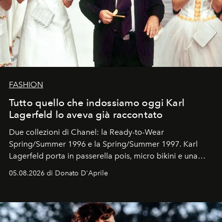
FASHION
Tutto quello che indossiamo oggi Karl
Lagerfeld lo aveva già raccontato
Due collezioni di Chanel: la Ready-to-Wear
Spring/Summer 1996 e la Spring/Summer 1997. Karl
Lagerfeld porta in passerella pois, micro bikini e una
logomania pensata per la spiaggia
, con Cindy, Linda,
05.08.2026 di Donato D'Aprile
Kate, Claudia e Carla una dietro l'altra. Trent'anni dopo,
in un'industria che vive di archivi, quel guardaroba resta
uno dei documenti più contemporanei che abbiamo.