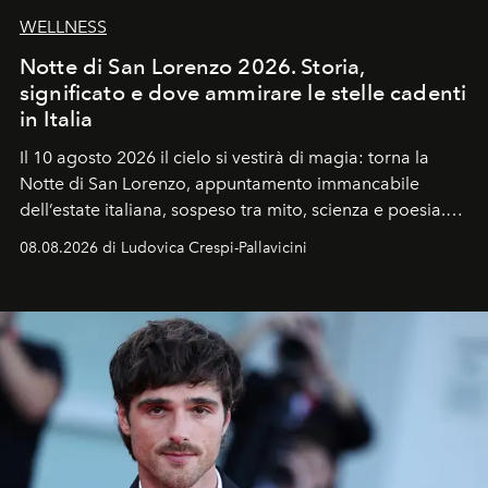
WELLNESS
Notte di San Lorenzo 2026. Storia,
significato e dove ammirare le stelle cadenti
in Italia
Il 10 agosto 2026 il cielo si vestirà di magia: torna la
Notte di San Lorenzo
, appuntamento immancabile
dell’estate italiana, sospeso tra mito, scienza e poesia.
Sarà il momento in cui gli occhi si alzano verso la volta
08.08.2026 di Ludovica Crespi-Pallavicini
celeste per seguire il passaggio delle
Perseidi
, quelle
che chiamiamo comunemente
stelle cadenti
, e affidare
all’universo i desideri più segreti