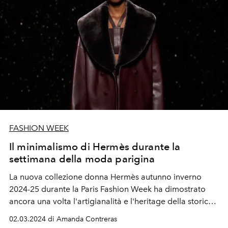
FASHION WEEK
Il minimalismo di Hermès durante la
settimana della moda parigina
La nuova
collezione donna
Hermès autunno inverno
2024-25 durante la Paris Fashion
Week
ha dimostrato
ancora una volta l'artigianalità e l'heritage della storica
Maison
.
02.03.2024 di Amanda Contreras