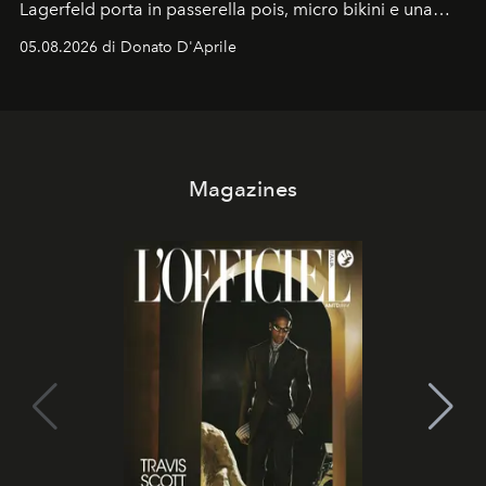
Lagerfeld porta in passerella pois, micro bikini e una
logomania pensata per la spiaggia
, con Cindy, Linda,
05.08.2026 di Donato D'Aprile
Kate, Claudia e Carla una dietro l'altra. Trent'anni dopo,
in un'industria che vive di archivi, quel guardaroba resta
uno dei documenti più contemporanei che abbiamo.
Magazines