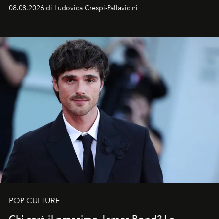
Sarà il momento in cui gli occhi si alzano verso la volta
08.08.2026 di Ludovica Crespi-Pallavicini
celeste per seguire il passaggio delle
Perseidi
, quelle
che chiamiamo comunemente
stelle cadenti
, e affidare
all’universo i desideri più segreti
POP CULTURE
Chi sarà il prossimo James Bond? La