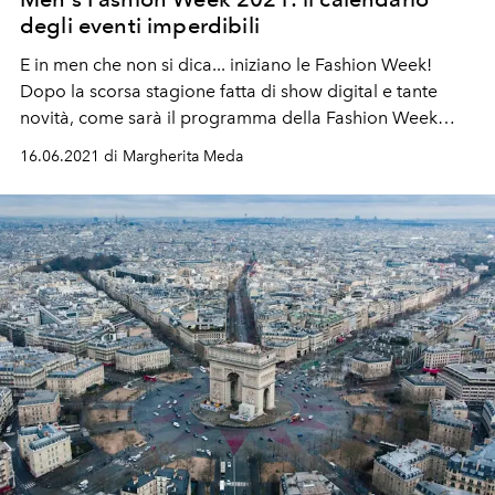
degli eventi imperdibili
E in men che non si dica... iniziano le Fashion Week!
Dopo la scorsa stagione fatta di show digital e tante
novità, come sarà il programma della Fashion Week
Men's Collection Primavera Estate 2022? Tra show fisici,
16.06.2021 di Margherita Meda
località d'eccezione e debutti ufficiali, scopri il
programma completo