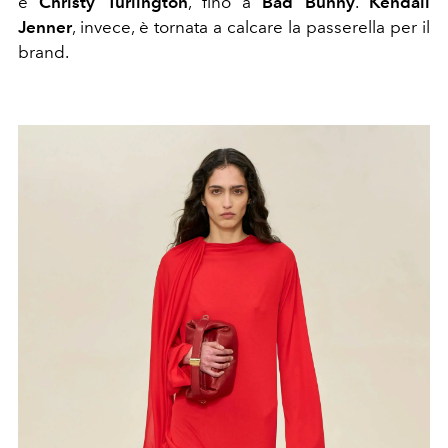
e
Christy Turlington
, fino a
Bad Bunny
.
Kendall
Jenner
, invece, è tornata a calcare la passerella per il
brand.