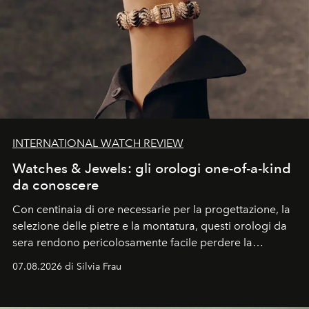
INTERNATIONAL WATCH REVIEW
Watches & Jewels: gli orologi one-of-a-kind
da conoscere
Con centinaia di ore necessarie per la progettazione, la
selezione delle pietre e la montatura, questi orologi da
sera rendono pericolosamente facile perdere la
cognizione del tempo. Ma con quadranti così
07.08.2026 di Silvia Frau
abbaglianti, chi è che guarda davvero l'ora?