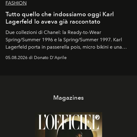
FASHION
Tutto quello che indossiamo oggi Karl
Lagerfeld lo aveva già raccontato
Due collezioni di Chanel: la Ready-to-Wear
Spring/Summer 1996 e la Spring/Summer 1997. Karl
Lagerfeld porta in passerella pois, micro bikini e una
logomania pensata per la spiaggia
, con Cindy, Linda,
05.08.2026 di Donato D'Aprile
Kate, Claudia e Carla una dietro l'altra. Trent'anni dopo,
in un'industria che vive di archivi, quel guardaroba resta
uno dei documenti più contemporanei che abbiamo.
Magazines