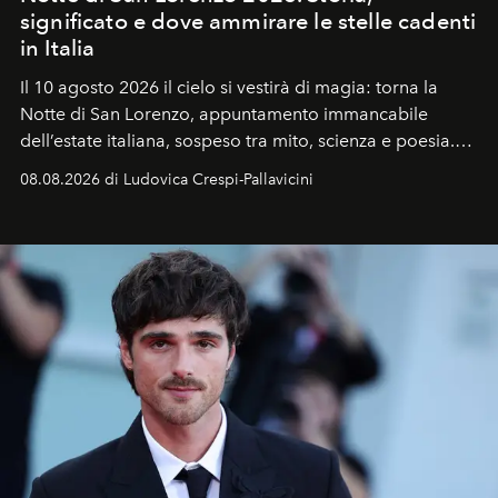
significato e dove ammirare le stelle cadenti
in Italia
Il 10 agosto 2026 il cielo si vestirà di magia: torna la
Notte di San Lorenzo
, appuntamento immancabile
dell’estate italiana, sospeso tra mito, scienza e poesia.
Sarà il momento in cui gli occhi si alzano verso la volta
08.08.2026 di Ludovica Crespi-Pallavicini
celeste per seguire il passaggio delle
Perseidi
, quelle
che chiamiamo comunemente
stelle cadenti
, e affidare
all’universo i desideri più segreti