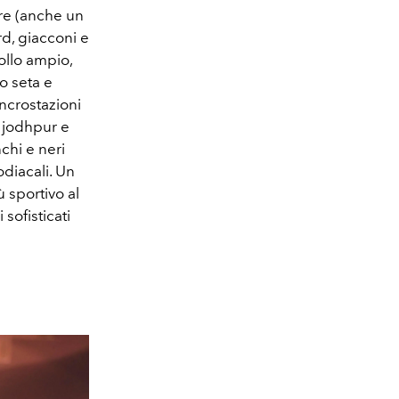
ore (anche un
rd, giacconi e
ollo ampio,
o seta e
ncrostazioni
i jodhpur e
chi e neri
odiacali. Un
ù sportivo al
sofisticati