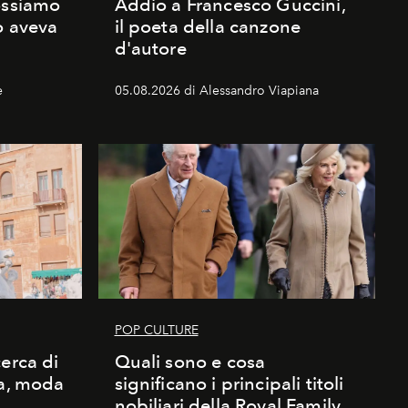
ossiamo
Addio a Francesco Guccini,
o aveva
il poeta della canzone
d'autore
e
05.08.2026 di Alessandro Viapiana
POP CULTURE
erca di
Quali sono e cosa
ma, moda
significano i principali titoli
nobiliari della Royal Family