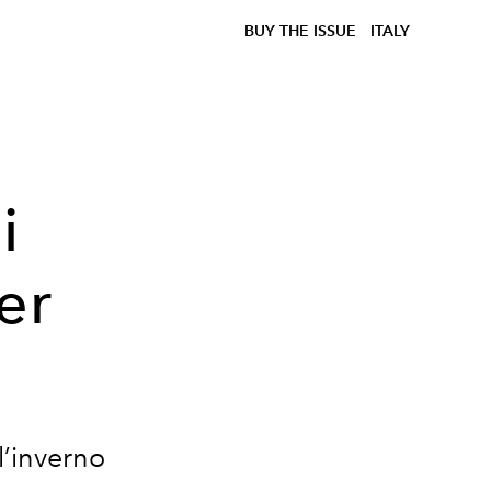
BUY THE ISSUE
ITALY
i
er
l’inverno