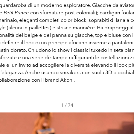
nel guardaroba di un moderno esploratore. Giacche da aviat
e Petit Prince
con sfumature post-coloniali); cardigan foula
rinaio, eleganti completi color block, soprabiti di lana a c
le (alcuni in paillettes) e strisce marinière. Ha drappeggiat
onalità del beige e del panna su giacche, top e bluse con i
 ridefinire il look di un principe africano insieme a pantalon
atin dorato. Chiudono lo show i classici tuxedo in seta bian
nforzate e una serie di stampe raffiguranti le costellazioni z
e e un invito ad accogliere la diversità elevando il look pi
’eleganza. Anche usando sneakers con suola 3D o occhiali 
collaborazione con il brand Akoni.
1
/
74