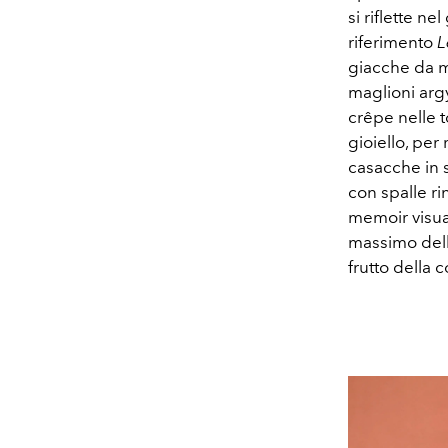
si riflette 
riferimento
L
giacche da ma
maglioni argy
crêpe nelle t
gioiello, per
casacche in s
con spalle ri
memoir visual
massimo dell
frutto della 