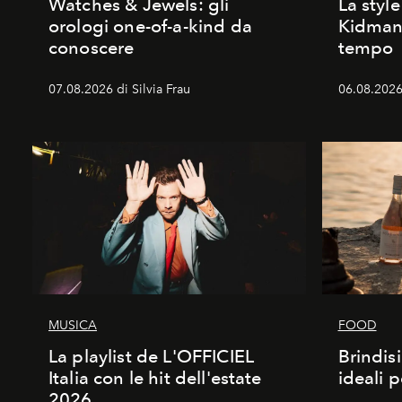
Watches & Jewels: gli
La style
orologi one-of-a-kind da
Kidman:
conoscere
tempo
07.08.2026 di Silvia Frau
06.08.2026
MUSICA
FOOD
La playlist de L'OFFICIEL
Brindisi
Italia con le hit dell'estate
ideali 
2026