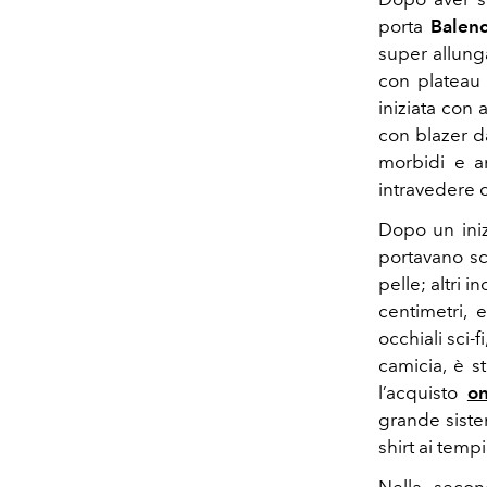
porta
Balen
super allunga
con plateau e
iniziata con 
con blazer d
morbidi e am
intravedere c
Dopo un iniz
portavano sc
pelle; altri 
centimetri, 
occhiali sci-
camicia, è s
l’acquisto
on
grande siste
shirt ai temp