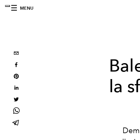
MENU
Bal
la s
Demn