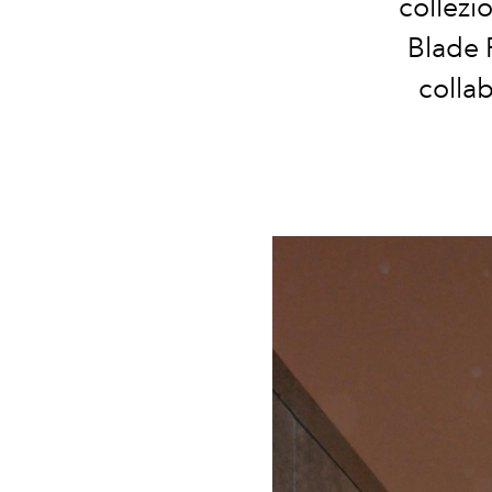
collezi
Blade 
colla