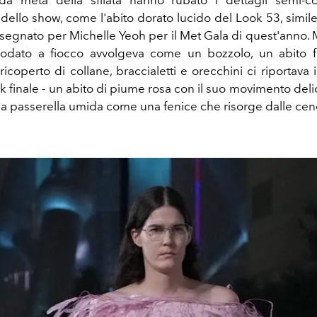
da metà della sfilata hanno rubato i dettagli semi-c
dello show, come l'abito dorato lucido del Look 53, simile
egnato per Michelle Yeoh per il Met Gala di quest'anno. M
nodato a fiocco avvolgeva come un bozzolo, un abito f
icoperto di collane, braccialetti e orecchini ci riportava 
ook finale - un abito di piume rosa con il suo movimento delic
la passerella umida come una fenice che risorge dalle cene