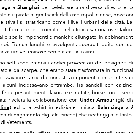
ciaga
a
Shanghai
per celebrare una diversa direzione, c
te e ispirate ai grattacieli della metropoli cinese, dove 
 stivali si stratificano come i livelli urbani della città. L
abiti formali monocromatici, nella tipica sartoria over-tail
alle spalle imponenti e maniche allungate, in abbinament
pi. Trench lunghi e avvolgenti, soprabiti abito con s
alzature voluminose con plateau altissimi.
io soft sono emersi i codici provocatori del designer: di
atole da scarpe, che erano state trasformate in funzional
indossavano scarpe da ginnastica imponenti con un'intersuo
e alcuni indossavano entrambe. Tra s
andali con calzino
fi, felpe pesantemente lavorate e trattate, borse con le se
tata rivelata la collaborazione con
Under Armour
(già di
line
) ed una t-shirt in edizione limitata
Balenciaga x 
ma di pagamento digitale cinese) che riecheggia la tanto
i di Vetements.