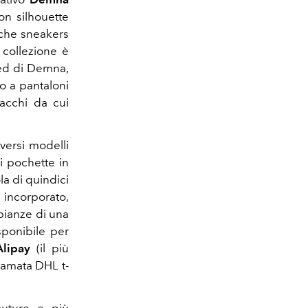
on silhouette
anche sneakers
a collezione è
ored di Demna,
o a pantaloni
pacchi da cui
versi modelli
i pochette in
la di quindici
 incorporato,
mbianze di una
sponibile per
Alipay
(il più
 amata DHL t-