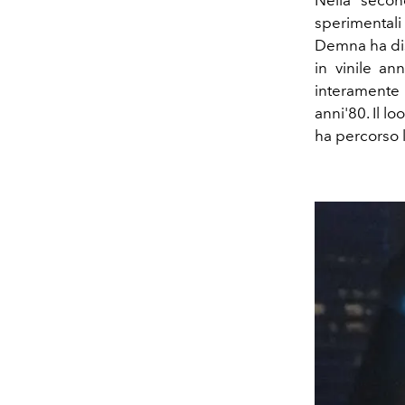
Nella secon
sperimentali 
Demna ha dis
in vinile an
interamente r
anni'80. Il l
ha percorso 