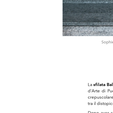
Sophie
La
sfilata B
d'Arte di 
crepuscolare
tra il distopi
Dopo aver sf