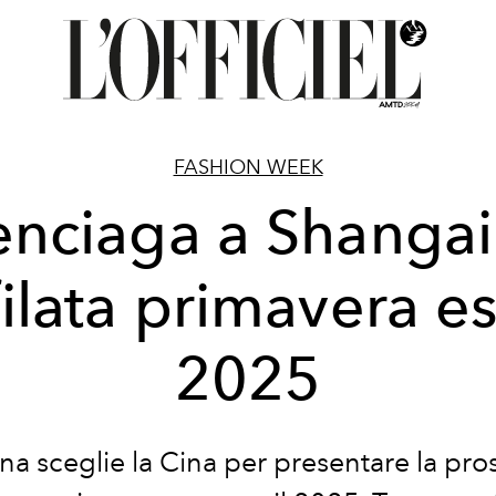
FASHION WEEK
enciaga a Shangai
filata primavera e
2025
a sceglie la Cina per presentare la pro