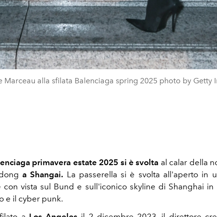
 Marceau alla sfilata Balenciaga spring 2025 photo by Getty
alenciaga primavera estate 2025
si è svolta
al calar della 
Pudong
a Shangai.
La passerella si è svolta all'aperto in
 con vista sul Bund e sull'iconico skyline di Shanghai in
co e il cyber punk.
ilato a
Los Angeles
il 2 dicembre 2023, il direttore cr