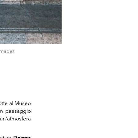
 Images
notte al Museo
 un paesaggio
 un'atmosfera
eativo
Demna