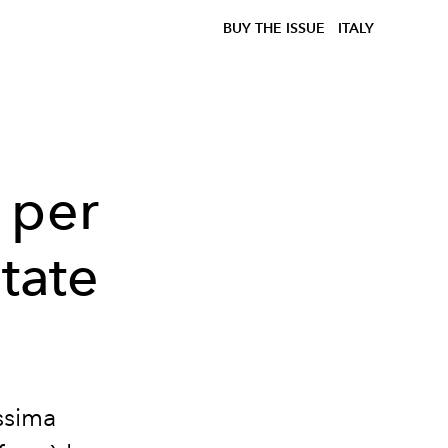
BUY THE ISSUE
ITALY
 per
state
ssima