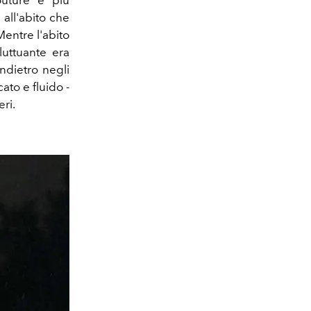
outure e più
 all'abito che
entre l'abito
luttuante era
indietro negli
ato e fluido -
ri.