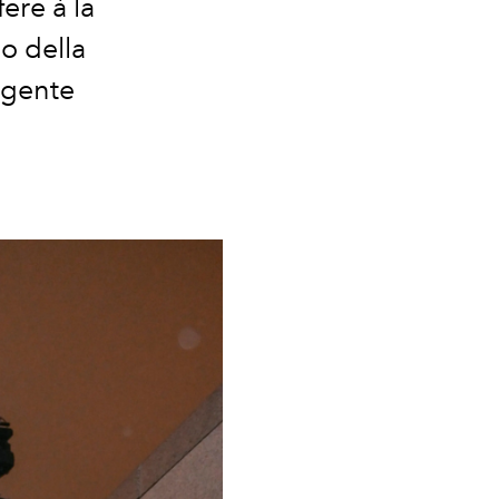
ere à la
o della
ggente