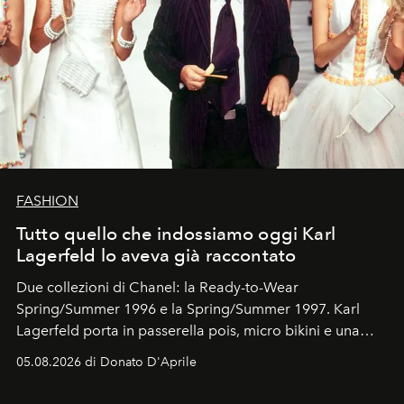
FASHION
Tutto quello che indossiamo oggi Karl
Lagerfeld lo aveva già raccontato
Due collezioni di Chanel: la Ready-to-Wear
Spring/Summer 1996 e la Spring/Summer 1997. Karl
Lagerfeld porta in passerella pois, micro bikini e una
logomania pensata per la spiaggia
, con Cindy, Linda,
05.08.2026 di Donato D'Aprile
Kate, Claudia e Carla una dietro l'altra. Trent'anni dopo,
in un'industria che vive di archivi, quel guardaroba resta