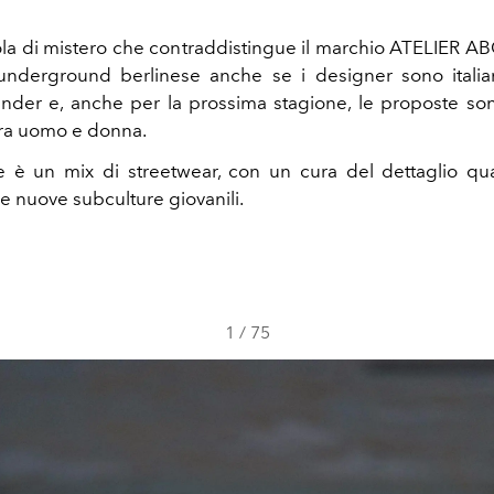
la di mistero che contraddistingue il marchio ATELIER ABO
 underground berlinese anche se i designer sono italia
der e, anche per la prossima stagione, le proposte so
tra uomo e donna.
e è un mix di streetwear, con un cura del dettaglio quas
le nuove subculture giovanili.
1
/
75