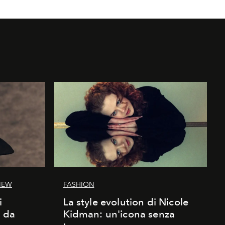
IEW
FASHION
i
La style evolution di Nicole
d da
Kidman: un'icona senza