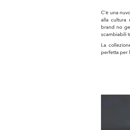
C'è una nuvo
alla cultura
brand no gen
scambiabili 
La collezion
perfetta per 