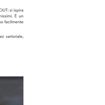
UT: si ispira
nissimi. È un
no facilmente
i sartoriale,