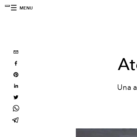
MENU
At
Una a