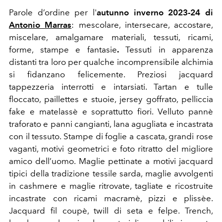
Parole d’ordine per l'
autunno inverno 2023-24 di
Antonio Marras
: mescolare, intersecare, accostare,
miscelare, amalgamare materiali, tessuti, ricami,
forme, stampe e fantasie
.
Tessuti in apparenza
distanti tra loro per qualche incomprensibile alchimia
si fidanzano felicemente. Preziosi jacquard
tappezzeria interrotti e intarsiati. Tartan e tulle
floccato, paillettes e stuoie, jersey goffrato, pelliccia
fake e matelassè e soprattutto fiori.
Velluto pannè
traforato e panni cangianti, lana agugliata e incastrata
con il tessuto. Stampe di foglie a cascata, grandi rose
vaganti, motivi geometrici e foto ritratto del migliore
amico dell’uomo.
Maglie pettinate a motivi jacquard
tipici della tradizione tessile sarda, maglie avvolgenti
in cashmere e maglie ritrovate, tagliate e ricostruite
incastrate con ricami macramè, pizzi e plissèe.
Jacquard fil coupè, twill di seta e felpe. Trench,