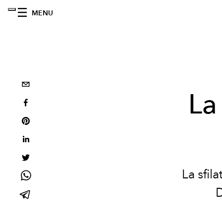
MENU
La
La sfi
D