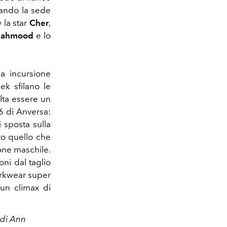
tando la sede
 la star
Cher
,
ahmood
e lo
a incursione
ek sfilano le
ulta essere un
6 di Anversa:
 sposta sulla
to quello che
one maschile.
ni dal taglio
orkwear super
un climax di
 di Ann