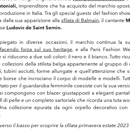
tonioli,
imprenditore che ha
acquisito del marchio spos
 produzione in Italia. Tra gli special guests del fashion show
a dalla sua apparizione alla
sfilata di Balmain
, il cantante
M
ese
Ludovic de Saint Sernin.
iegato in diverse occasioni, il marchio continua la su
o facendo forza sul suo heritage
, e alla Paris Fashion We
 si riducono a due soli colori: il nero e il bianco.
Tutto ris
 collezioni della stilista belga appartenente al gruppo di 
, tubini asciutti,
forme allungate e quell'attenzione che si
lle borse che incrociano il corpo di modelle e modelli. Tut
tato per il guardaroba femminile coesiste con la sua versi
si compongono con blazer giustapposti a eleganti pantalo
ll di pelle e un completo sartoriale che ricorda una tuta w
Una collezione epurata da ogni orpello decorativo con 
.
 verso il basso per scoprire la sfilata primavera estate 2023