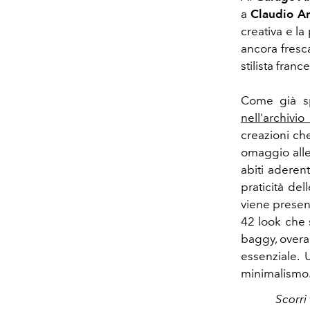
a
Claudio An
creativa e la
ancora fresc
stilista franc
Come già sp
nell'archivi
creazioni che
omaggio alle
abiti aderenti
praticità de
viene presen
42 look che 
baggy, overa
essenziale.
minimalismo
Scorri