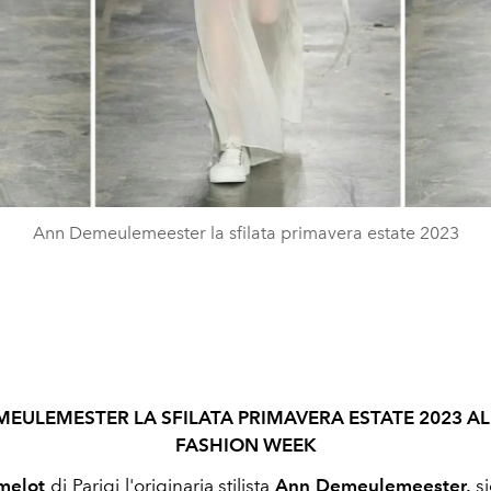
Ann Demeulemeester la sfilata primavera estate 2023
EULEMESTER LA SFILATA PRIMAVERA ESTATE 2023 AL
FASHION WEEK
melot
di Parigi l'originaria stilista
Ann Demeulemeester
,
si