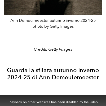
Ann Demeulmeester autunno inverno 2024-25
photo by Getty Images
Crediti: Getty Images
Guarda la sfilata autunno inverno
2024-25 di Ann Demeulemeester
This
is
a
Playback on other Websites has been disabled by the video
modal
window.