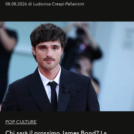
Sarà il momento in cui gli occhi si alzano verso la volta
08.08.2026 di Ludovica Crespi-Pallavicini
celeste per seguire il passaggio delle
Perseidi
, quelle
che chiamiamo comunemente
stelle cadenti
, e affidare
all’universo i desideri più segreti
POP CULTURE
Chi sarà il prossimo James Bond? La