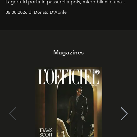
Lagerfeld porta in passerella pois, micro bikini e una
logomania pensata per la spiaggia
, con Cindy, Linda,
05.08.2026 di Donato D'Aprile
Kate, Claudia e Carla una dietro l'altra. Trent'anni dopo,
in un'industria che vive di archivi, quel guardaroba resta
uno dei documenti più contemporanei che abbiamo.
Magazines