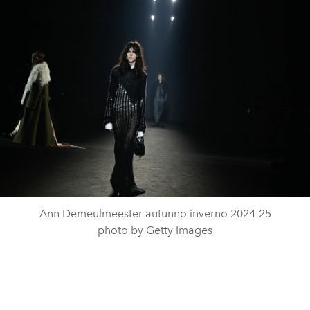
Ann Demeulmeester autunno inverno 2024-25
photo by Getty Images