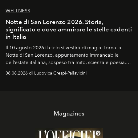
WELLNESS
Notte di San Lorenzo 2026. Storia,
significato e dove ammirare le stelle cadenti
in Italia
Il 10 agosto 2026 il cielo si vestirà di magia: torna la
Notte di San Lorenzo
, appuntamento immancabile
dell’estate italiana, sospeso tra mito, scienza e poesia.
Sarà il momento in cui gli occhi si alzano verso la volta
08.08.2026 di Ludovica Crespi-Pallavicini
celeste per seguire il passaggio delle
Perseidi
, quelle
che chiamiamo comunemente
stelle cadenti
, e affidare
all’universo i desideri più segreti
Magazines