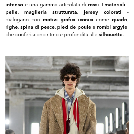
intenso
e una gamma articolata di
rossi
. I
materiali
-
pelle
,
maglieria strutturata
,
jersey colorati
-
dialogano con
motivi grafici iconici
come
quadri
,
righe
,
spina di pesce
,
pied de poule
e
rombi argyle
,
che conferiscono ritmo e profondità alle
silhouette
.