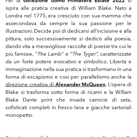
Per la
collezione
uomo Primavera Estate 2022
si
ispira alla pratica creativa di William Blake. Nato a
Londra nel 1775, era cresciuto con sua mamma che
assecondava da sempre la sua passione per le
illustrazioni. Decide poi di dedicarsi all’incisione e alla
pittura, solo successivamente si dedicò alla poesia,
dando vita a meravigliose raccolte di poesie tra cui le
più famose,
“The Lamb”
e
“The Tyger”
,
caratterizzate
da un forte potere evocativo e simbolico. Libertà e
immaginazione nella sua pratica si trasformano in una
forma di escapismo e cosí per parallelismo anche la
direzione creativa di
Alexander McQueen
.
L’opera di
Blake si trasforma sotto forma di ricami e la Willam
Blake Dante print che invade camicie di seta,
sofisticati completi in fresco lana e giacche sartoriali
monopetto.