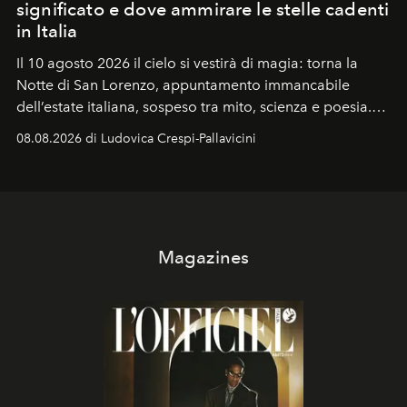
significato e dove ammirare le stelle cadenti
in Italia
Il 10 agosto 2026 il cielo si vestirà di magia: torna la
Notte di San Lorenzo
, appuntamento immancabile
dell’estate italiana, sospeso tra mito, scienza e poesia.
Sarà il momento in cui gli occhi si alzano verso la volta
08.08.2026 di Ludovica Crespi-Pallavicini
celeste per seguire il passaggio delle
Perseidi
, quelle
che chiamiamo comunemente
stelle cadenti
, e affidare
all’universo i desideri più segreti
Magazines