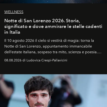
WELLNESS
Notte di San Lorenzo 2026. Storia,
significato e dove ammirare le stelle cadenti
in Italia
Il 10 agosto 2026 il cielo si vestirà di magia: torna la
Notte di San Lorenzo
, appuntamento immancabile
dell’estate italiana, sospeso tra mito, scienza e poesia.
Sarà il momento in cui gli occhi si alzano verso la volta
08.08.2026 di Ludovica Crespi-Pallavicini
celeste per seguire il passaggio delle
Perseidi
, quelle
che chiamiamo comunemente
stelle cadenti
, e affidare
all’universo i desideri più segreti