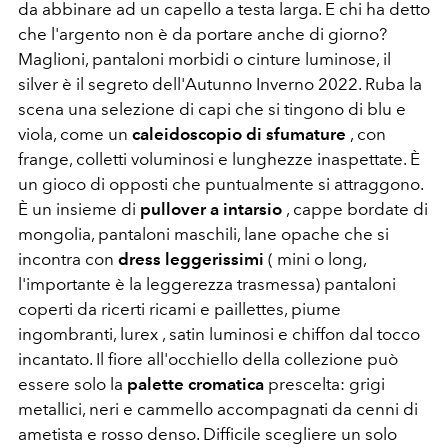
da abbinare ad un capello a testa larga. E chi ha detto
che l'argento non è da portare anche di giorno?
Maglioni, pantaloni morbidi o cinture luminose, il
silver è il segreto dell'Autunno Inverno 2022. Ruba la
scena una selezione di capi che si tingono di blu e
viola, come un
caleidoscopio di sfumature
, con
frange, colletti voluminosi e lunghezze inaspettate. È
un gioco di opposti che puntualmente si attraggono.
È un insieme di
pullover a intarsio
, cappe bordate di
mongolia, pantaloni maschili, lane opache che si
incontra con
dress leggerissimi
( mini o long,
l'importante è la leggerezza trasmessa) pantaloni
coperti da ricerti ricami e paillettes, piume
ingombranti, lurex , satin luminosi e chiffon dal tocco
incantato. Il fiore all'occhiello della collezione può
essere solo la
palette cromatica
prescelta:
grigi
metallici, neri e cammello accompagnati da cenni di
ametista e rosso denso. Difficile scegliere un solo