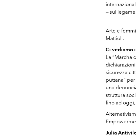
internazionali
‒ sul legame 
Arte e femmini
Mattioli.
Ci vediamo il
La “Marcha de
dichiarazioni
sicurezza cit
puttana” per 
una denuncia 
struttura soc
fino ad oggi,
Alternativis
Empowerment 
Julia Antivi