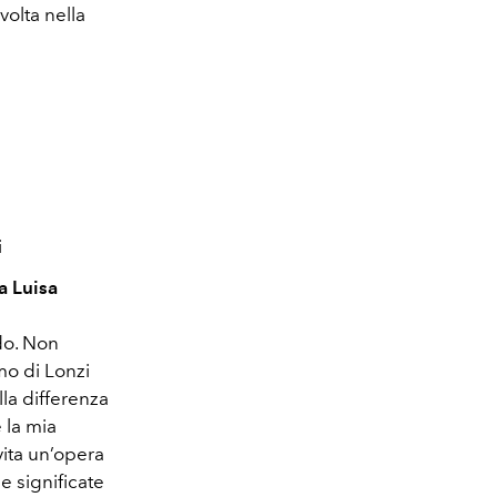
olta nella
i
a Luisa
do. Non
mo di Lonzi
la differenza
 la mia
vita un’opera
 e significate