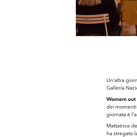
Un'altra gio
Galleria Naz
Womem out o
dei momenti 
giornata è l'
Mattatrice de
ha stregato 