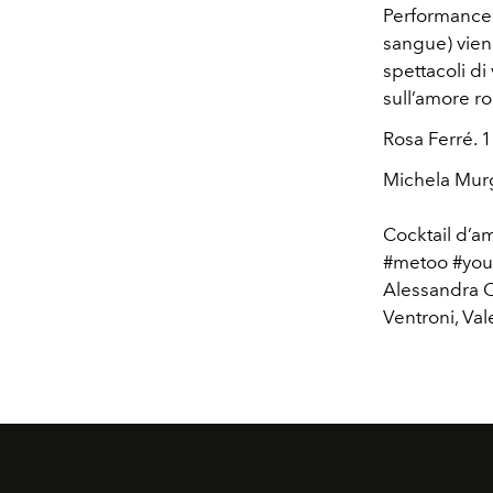
Performance 
sangue) vien
spettacoli di
sull’amore ro
Rosa Ferré. 
Michela Murg
Cocktail d’a
#metoo #yout
Alessandra Ca
Ventroni, Val