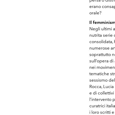
persa o distr
erano consap
orale?
Il femminism
Negli ultimi 
nutrita serie
consolidata, 
numerose art
soprattutto ne
sull’opera di
nei movimenti
tematiche str
sessismo del 
Rocca, Lucia 
e di colletti
l’intervento 
curatrici it
i loro scritti