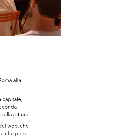
Roma alla
 capitale,
 seconda
della pittura.
 del web, che
ste che però