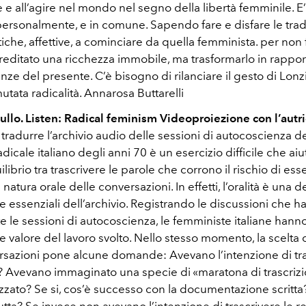
e e all’agire nel mondo nel segno della libertà femminile. E
personalmente, e in comune. Sapendo fare e disfare le tradi
litiche, affettive, a cominciare da quella femminista. per non 
reditato una ricchezza immobile, ma trasformarlo in rapport
ze del presente. C’è bisogno di rilanciare il gesto di Lonz
utata radicalità. Annarosa Buttarelli
llo. Listen: Radical feminism Videoproiezione con l’autr
 tradurre l’archivio audio delle sessioni di autocoscienza
dicale italiano degli anni 70 è un esercizio difficile che aiu
uilibrio tra trascrivere le parole che corrono il rischio di es
natura orale delle conversazioni. In effetti, l’oralità è una d
he essenziali dell’archivio. Registrando le discussioni che 
 le sessioni di autocoscienza, le femministe italiane hann
e valore del lavoro svolto. Nello stesso momento, la scelta d
ersazioni pone alcune domande: Avevano l’intenzione di tra
i? Avevano immaginato una specie di «maratona di trascriz
zzato? Se si, cos’è successo con la documentazione scritta?