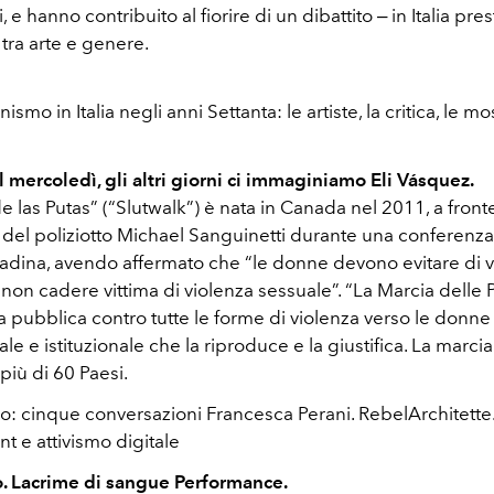
, e hanno contribuito al fiorire di un dibattito ‒ in Italia pres
tra arte e genere.
smo in Italia negli anni Settanta: le artiste, la critica, le m
 mercoledì, gli altri giorni ci immaginiamo Eli Vásquez.
 las Putas” (“Slutwalk”) è nata in Canada nel 2011, a front
 del poliziotto Michael Sanguinetti durante una conferenza
tadina, avendo affermato che “le donne devono evitare di ve
non cadere vittima di violenza sessuale”. “La Marcia delle 
pubblica contro tutte le forme di violenza verso le donne 
iale e istituzionale che la riproduce e la giustifica. La marci
 più di 60 Paesi.
mo: cinque conversazioni Francesca Perani. RebelArchitette
e attivismo digitale
lo. Lacrime di sangue Performance.