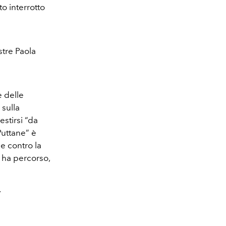
to interrotto
ostre Paola
e delle
 sulla
stirsi “da
Puttane” è
e contro la
a ha percorso,
.