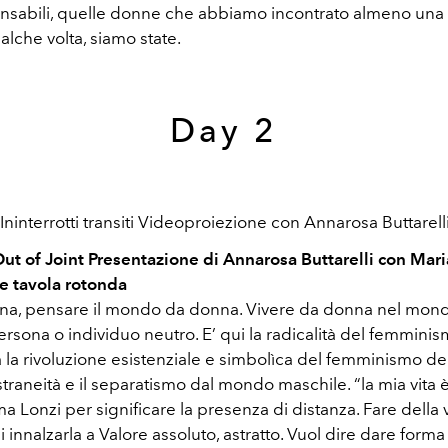
nsabili, quelle donne che abbiamo incontrato almeno una v
ualche volta, siamo state.
Day 2
Ininterrotti transiti Videoproiezione con Annarosa Buttarell
Out of Joint Presentazione di Annarosa Buttarelli con Mari
e tavola rotonda
na, pensare il mondo da donna. Vivere da donna nel mon
sona o individuo neutro. E’ qui la radicalità del femminis
la rivoluzione esistenziale e simbolìca del femminismo del
straneità e il separatismo dal mondo maschile. “la mia vita è
a Lonzi per significare la presenza di distanza. Fare della 
i innalzarla a Valore assoluto, astratto. Vuol dire dare forma