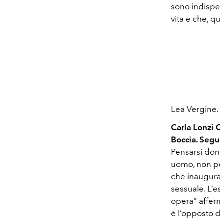
sono indispe
vita e che, q
Lea Vergine. 
Carla Lonzi 
Boccia. Segu
Pensarsi don
uomo, non per
che inaugura 
sessuale. L’e
opera” afferm
è l’opposto d