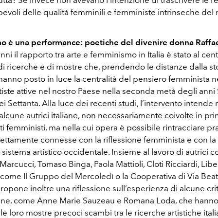
utta? Se invece non avevano l’intenzione di trascrivere le re
evoli delle qualità femminili e femministe intrinseche de
o è una performance: poetiche del divenire donna Raffae
anni il rapporto tra arte e femminismo in Italia è stato al cen
 di ricerche e di mostre che, prendendo le distanze dalla st
hanno posto in luce la centralità del pensiero femminista ne
iste attive nel nostro Paese nella seconda metà degli anni
i Settanta. Alla luce dei recenti studi, l’intervento intende r
 alcune autrici italiane, non necessariamente coivolte in p
 femministi, ma nella cui opera è possibile rintracciare pr
ettamente connesse con la riflessione femminista e con la c
sistema artistico occidentale. Insieme al lavoro di autrici 
Marcucci, Tomaso Binga, Paola Mattioli, Cloti Ricciardi, Lib
vi come Il Gruppo del Mercoledì o la Cooperativa di Via Bea
propone inoltre una riflessione sull’esperienza di alcune cri
aliane, come Anne Marie Sauzeau e Romana Loda, che hanno 
 e le loro mostre precoci scambi tra le ricerche artistiche ita