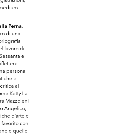
gistrazioni,
l medium
lla Perna.
tro di una
oriografia
l lavoro di
 Sessanta e
iflettere
rima persona
atiche e
ritica al
come Ketty La
era Mazzoleni
to Angelico,
tiche d’arte e
favorito con
liane e quelle