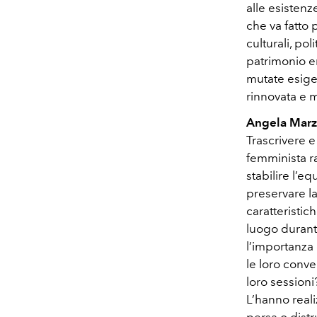
alle esistenz
che va fatto 
culturali, po
patrimonio e
mutate esigen
rinnovata e m
Angela Marzu
Trascrivere e
femminista ra
stabilire l’eq
preservare la 
caratteristic
luogo durante
l’importanza 
le loro conv
loro session
L’hanno reali