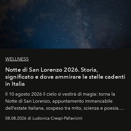
WELLNESS
Notte di San Lorenzo 2026. Storia,
significato e dove ammirare le stelle cadenti
in Italia
Il 10 agosto 2026 il cielo si vestirà di magia: torna la
Notte di San Lorenzo
, appuntamento immancabile
dell’estate italiana, sospeso tra mito, scienza e poesia.
Sarà il momento in cui gli occhi si alzano verso la volta
08.08.2026 di Ludovica Crespi-Pallavicini
celeste per seguire il passaggio delle
Perseidi
, quelle
che chiamiamo comunemente
stelle cadenti
, e affidare