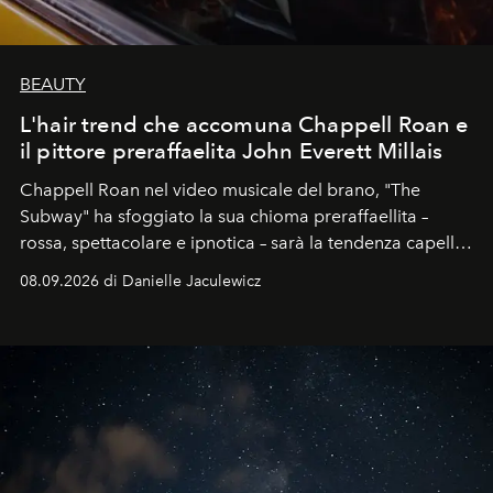
BEAUTY
L'hair trend che accomuna Chappell Roan e
il pittore preraffaelita John Everett Millais
Chappell Roan nel video musicale del brano, "The
Subway" ha sfoggiato la sua chioma preraffaellita –
rossa, spettacolare e ipnotica – sarà la tendenza capelli
dell'autunno?
08.09.2026 di Danielle Jaculewicz