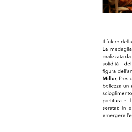
Il fulcro del
La medaglia
realizzata d
solidità de
figura dell’
Miller
, Pres
bellezza un 
scioglimento
partitura e i
serata): in 
emergere l’e