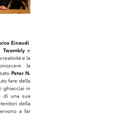
vico Einaudi
.
y Twombly
e
creatività e la
conoscere la
neato
Peter N.
to fare della
 ghiacciai in
re di una sua
tenitori della
servono a far