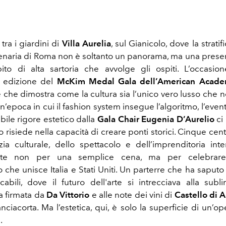
tra i giardini di
Villa Aurelia
, sul Gianicolo, dove la strati
lenaria di Roma non è soltanto un panorama, ma una presen
to di alta sartoria che avvolge gli ospiti. L’occasio
 edizione del
McKim Medal Gala dell’American Acade
ne che dimostra come la cultura sia l’unico vero lusso che 
n’epoca in cui il fashion system insegue l’algoritmo, l’eve
ile rigore estetico dalla
Gala Chair Eugenia D’Aurelio
ci 
o risiede nella capacità di creare ponti storici. Cinque cen
razia culturale, dello spettacolo e dell’imprenditoria inte
vate non per una semplice cena, ma per celebrare
che unisce Italia e Stati Uniti. Un parterre che ha saputo 
cabili, dove il futuro dell'arte si intrecciava alla sub
a firmata da
Da Vittorio
e alle note dei vini di
Castello di 
anciacorta. Ma l’estetica, qui, è solo la superficie di un’
.