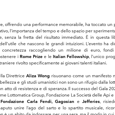
re, offrendo una performance memorabile, ha toccato un
ativo, l’importanza del tempo e dello spazio per sperimenta
e, senza la fretta del risultato immediato. È in questa li
 dell’utile che nascono le grandi intuizioni. L’evento ha d
ia concretezza raccogliendo un milione di euro, fondi
sostenere i
Rome Prize
e le
Italian Fellowship
, l’unico pro
aniere rivolto specificamente ai giovani talenti italiani.
lla Direttrice
Aliza Wong
risuonano come un manifesto n
 bellezza e gli studi umanistici non sono un rifugio dalla lot
 un atto di resistenza e di speranza. Il successo del Gala 2
ome Lottomatica Group, Fondazione La Società delle Api 
Fondazione Carla Fendi, Gagosian
e
Jefferies
, risie
aputo unire l’ago del sarto e lo spartito musicale, ric
on è un abito da indossare per una sera, ma il modo in cui