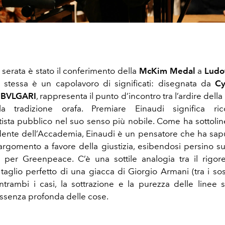
la serata è stato il conferimento della
McKim Medal
a
Ludo
 stessa è un capolavoro di significati: disegnata da
C
a
BVLGARI
, rappresenta il punto d’incontro tra l’ardire della 
lla tradizione orafa. Premiare Einaudi significa ri
artista pubblico nel suo senso più nobile. Come ha sottoli
idente dell’Accademia, Einaudi è un pensatore che ha sapu
argomento a favore della giustizia, esibendosi persino sui
 per Greenpeace. C’è una sottile analogia tra il rigo
l taglio perfetto di una giacca di Giorgio Armani (tra i sos
entrambi i casi, la sottrazione e la purezza delle linee 
ssenza profonda delle cose.