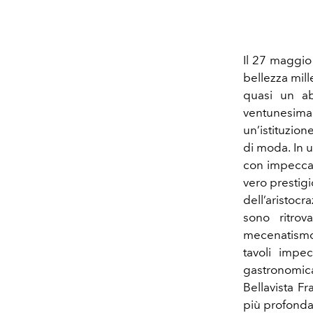
Il 27 maggio 
bellezza mil
quasi un abi
ventunesima
un’istituzio
di moda. In u
con impeccab
vero prestigi
dell’aristoc
sono ritro
mecenatismo 
tavoli impec
gastronomic
Bellavista Fr
più profonda