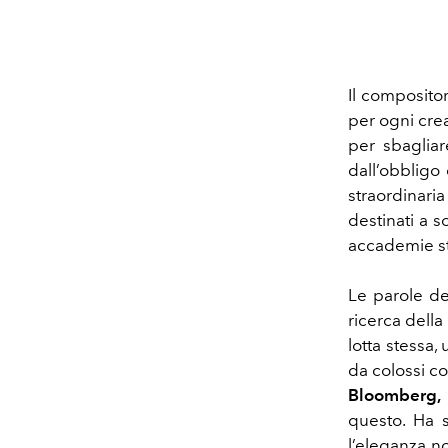
Il composito
per ogni cre
per sbagliar
dall’obbligo
straordinar
destinati a 
accademie str
Le parole de
ricerca della
lotta stessa,
da colossi c
Bloomberg, 
questo. Ha s
l’eleganza n