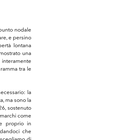
 punto nodale
re, e persino
bertà lontana
imostrato una
 interamente
gramma tra le
ecessario: la
ta, ma sono la
026, sostenuto
e marchi come
de proprio in
ordandoci che
 scegliamo di