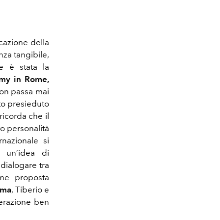
ficazione della
za tangibile,
ne è stata la
my in Rome,
non passa mai
nto presieduto
ricorda che il
to personalità
rnazionale si
 un’idea di
dialogare tra
lime proposta
Ama
, Tiberio e
operazione ben