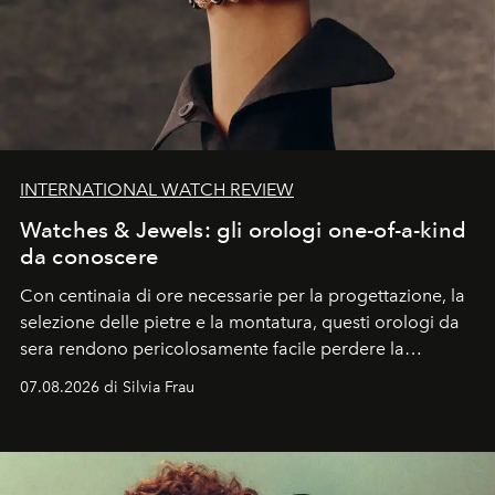
INTERNATIONAL WATCH REVIEW
Watches & Jewels: gli orologi one-of-a-kind
da conoscere
Con centinaia di ore necessarie per la progettazione, la
selezione delle pietre e la montatura, questi orologi da
sera rendono pericolosamente facile perdere la
cognizione del tempo. Ma con quadranti così
07.08.2026 di Silvia Frau
abbaglianti, chi è che guarda davvero l'ora?