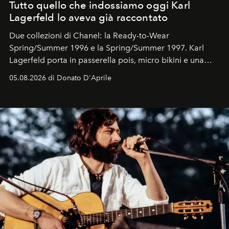
Tutto quello che indossiamo oggi Karl
Lagerfeld lo aveva già raccontato
Due collezioni di Chanel: la Ready-to-Wear
Spring/Summer 1996 e la Spring/Summer 1997. Karl
Lagerfeld porta in passerella pois, micro bikini e una
logomania pensata per la spiaggia
, con Cindy, Linda,
05.08.2026 di Donato D'Aprile
Kate, Claudia e Carla una dietro l'altra. Trent'anni dopo,
in un'industria che vive di archivi, quel guardaroba resta
uno dei documenti più contemporanei che abbiamo.