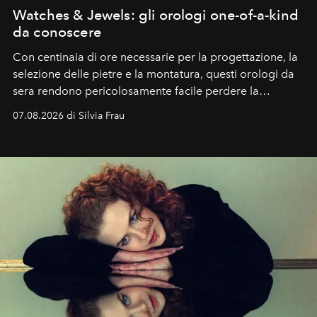
Watches & Jewels: gli orologi one-of-a-kind
da conoscere
Con centinaia di ore necessarie per la progettazione, la
selezione delle pietre e la montatura, questi orologi da
sera rendono pericolosamente facile perdere la
cognizione del tempo. Ma con quadranti così
07.08.2026 di Silvia Frau
abbaglianti, chi è che guarda davvero l'ora?