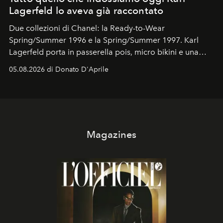
Lagerfeld lo aveva già raccontato
Due collezioni di Chanel: la Ready-to-Wear
Spring/Summer 1996 e la Spring/Summer 1997. Karl
Lagerfeld porta in passerella pois, micro bikini e una
logomania pensata per la spiaggia
, con Cindy, Linda,
05.08.2026 di Donato D'Aprile
Kate, Claudia e Carla una dietro l'altra. Trent'anni dopo,
in un'industria che vive di archivi, quel guardaroba resta
uno dei documenti più contemporanei che abbiamo.
Magazines