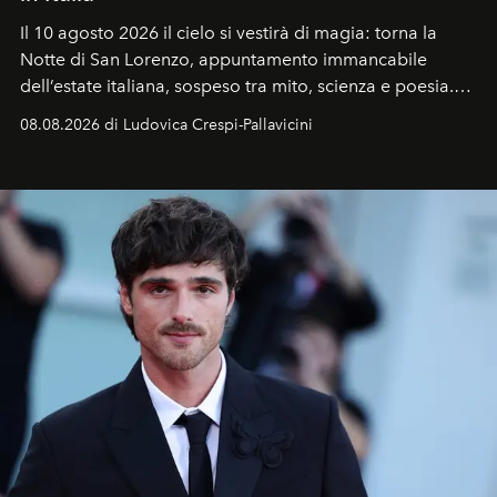
Il 10 agosto 2026 il cielo si vestirà di magia: torna la
Notte di San Lorenzo
, appuntamento immancabile
dell’estate italiana, sospeso tra mito, scienza e poesia.
Sarà il momento in cui gli occhi si alzano verso la volta
08.08.2026 di Ludovica Crespi-Pallavicini
celeste per seguire il passaggio delle
Perseidi
, quelle
che chiamiamo comunemente
stelle cadenti
, e affidare
all’universo i desideri più segreti