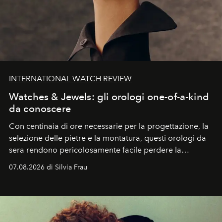
INTERNATIONAL WATCH REVIEW
Watches & Jewels: gli orologi one-of-a-kind
da conoscere
Con centinaia di ore necessarie per la progettazione, la
selezione delle pietre e la montatura, questi orologi da
sera rendono pericolosamente facile perdere la
cognizione del tempo. Ma con quadranti così
07.08.2026 di Silvia Frau
abbaglianti, chi è che guarda davvero l'ora?