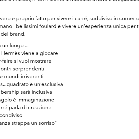
ero e proprio fatto per vivere i carré, suddiviso in corner
ano i bellissimi foulard e vivere un'esperienza unica per tu
 del brand,
 un luogo ...
́ Hermès viene a giocare
r-faire si vuol mostrare
contri sorprendenti
e mondi irriverenti
...quadrato è un’esclusiva
ership sarà inclusiva
golo è immaginazione
ré parla di creazione
 condiviso
anza strappa un sorriso"