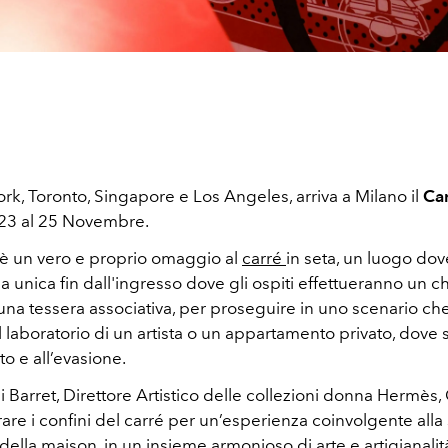
k, Toronto, Singapore e Los Angeles, arriva a Milano il
Car
 23 al 25 Novembre.
è un vero e proprio omaggio al
carré
in seta, un luogo dov
 unica fin dall'ingresso dove gli ospiti effettueranno un c
una tessera associativa, per proseguire in uno scenario ch
il laboratorio di un artista o un appartamento privato, dove s
to e all’evasione.
i Barret, Direttore Artistico delle collezioni donna Hermès,
rare i confini del carré per un’esperienza coinvolgente all
della maison, in un insieme armonioso di arte e artigianalità,