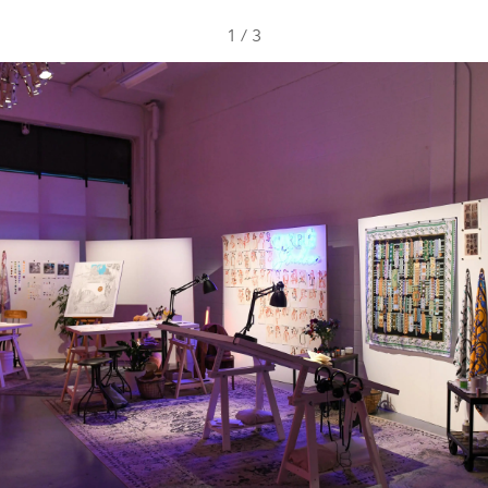
1
/
3