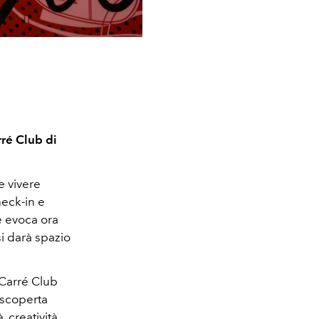
ré Club di
e vivere
heck-in e
e evoca ora
i darà spazio
 Carré Club
a scoperta
 creatività