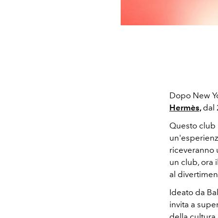
Dopo New Yor
Hermès,
dal
Questo club 
un'esperienza
riceveranno 
un club, ora 
al divertimen
Ideato da Bal
invita a supe
della cultura 