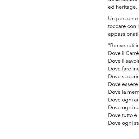
ed heritage.
Un percorso v
toccare con m
appassionati
"Benvenuti in
Dove il Carre
Dove il savoi
Dove fare in
Dove scoprir
Dove essere s
Dove la memb
Dove ogni an
Dove ogni car
Dove tutto è
Dove ogni st