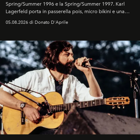
Spring/Summer 1996 e la Spring/Summer 1997. Karl
Lagerfeld porta in passerella pois, micro bikini e una
logomania pensata per la spiaggia
, con Cindy, Linda,
05.08.2026 di Donato D'Aprile
Kate, Claudia e Carla una dietro l'altra. Trent'anni dopo,
in un'industria che vive di archivi, quel guardaroba resta
uno dei documenti più contemporanei che abbiamo.