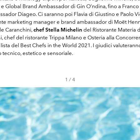
 e Global Brand Ambassador di Gin O’ndina, fino a Franco 
sador Diageo. Ci saranno poi Flavia di Giustino e Paolo Vi
nte marketing manager e brand ambassador di Moët Hennes
de Caranchini,
chef Stella Michelin
del Ristorante Materia 
, chef del ristorante Trippa Milano e Osteria alla Concorre
 lista del Best Chefs in the World 2021. I giudici valuteranno
lo tecnico, estetico e sensoriale.
1
/
4