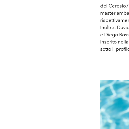
del Ceresio7
master ambas
rispettivame
Inoltre: Davi
e Diego Rossi
inserito nella
sotto il profi