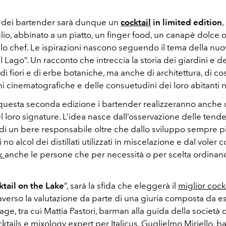
 dei bartender sarà dunque un
cocktail
in limited edition
,
uglio, abbinato a un piatto, un finger food, un canapè dolce o
llo chef. Le ispirazioni nascono seguendo il tema della nuo
el Lago”. Un racconto che intreccia la storia dei giardini e d
e di fiori e di erbe botaniche, ma anche di architettura, di co
 cinematografiche e delle consuetudini dei loro abitanti ne
 questa seconda edizione i bartender realizzeranno anche 
l loro signature. L’idea nasce dall’osservazione delle tend
i un bere responsabile oltre che dallo sviluppo sempre 
 no alcol dei distillati utilizzati in miscelazione e dal voler 
ek
anche le persone che per necessità o per scelta ordinan
ktail on the Lake
”, sarà la sfida che eleggerà il
miglior cock
verso la valutazione da parte di una giuria composta da es
ge, tra cui Mattia Pastori, barman alla guida della società
tails e mixology expert per Italicus, Guglielmo Miriello, 