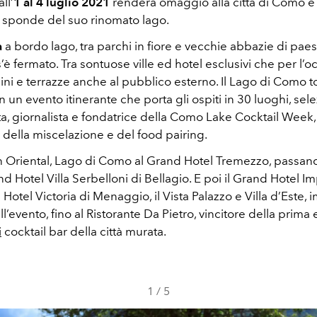
ll’
1 al 4 luglio 2021
renderà omaggio alla città di Como e 
 sponde del suo rinomato lago.
a
a bordo lago, tra parchi in fiore e vecchie abbazie di paesi
s’è fermato. Tra sontuose ville ed hotel esclusivi che per l’
ni e terrazze anche al pubblico esterno. Il Lago di Como t
n un evento itinerante che porta gli ospiti in 30 luoghi, sele
a, giornalista e fondatrice della Como Lake Cocktail Week, i
e della miscelazione e del food pairing.
 Oriental, Lago di Como al Grand Hotel Tremezzo, passand
nd Hotel Villa Serbelloni di Bellagio. E poi il Grand Hotel Imp
otel Victoria di Menaggio, il Vista Palazzo e Villa d’Este, 
l’evento, fino al Ristorante Da Pietro, vincitore della prima 
i
cocktail bar della città murata.
1
/
5