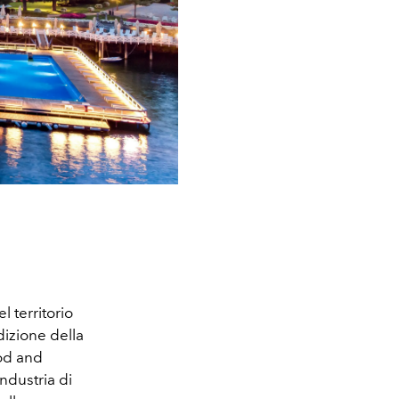
l territorio
dizione della
od and
dustria di