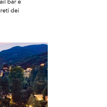
il bar e
reti dei