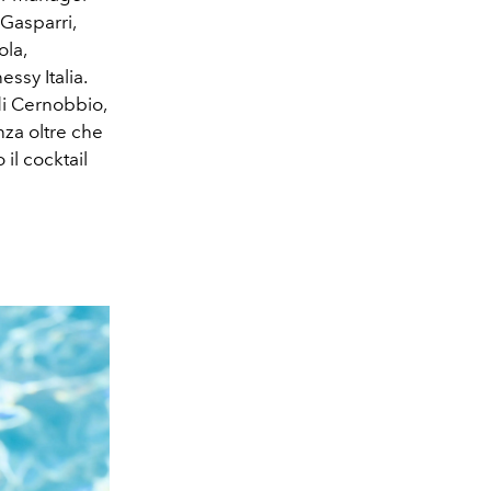
Gasparri,
ola,
sy Italia.
di Cernobbio,
nza oltre che
 il cocktail