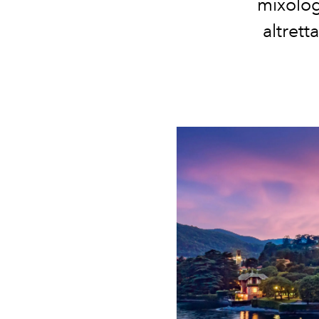
mixolog
altrett