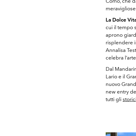
Como, che da
meravigliose
La Dolce Vit
cui il tempo 
aprono giardi
risplendere i
Annalisa Test
celebra l’art
Dal Mandarin
Lario e il Gra
nuovo Grand H
new entry del
tutti gli
storic