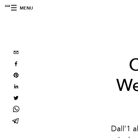
MENU
C
We
Dall’1 a