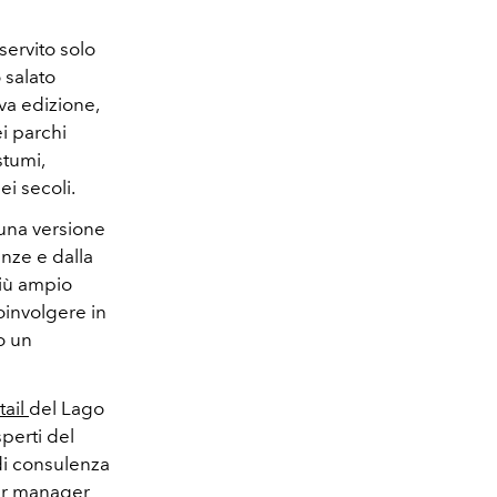
 servito solo
 salato
va edizione,
ei parchi
stumi,
i secoli.
una versione
enze e dalla
più ampio
coinvolgere in
o un
tail
del Lago
perti del
 di consulenza
bar manager