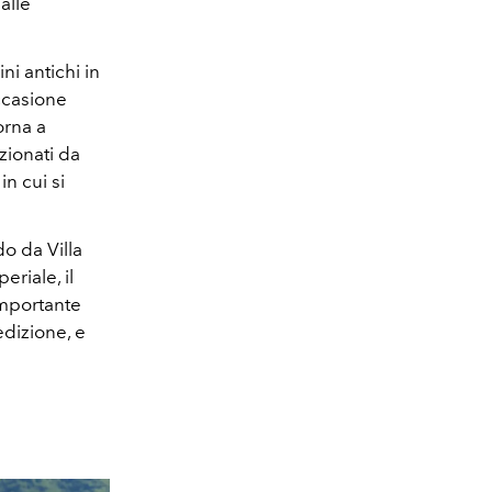
alle
ni antichi in
occasione
orna a
zionati da
n cui si
o da Villa
eriale, il
importante
edizione, e