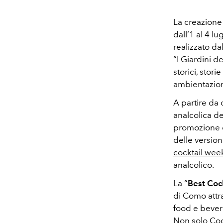
La creazione
dall’1 al 4 l
realizzato da
“I Giardini d
storici, stori
ambientazioni
A partire da
analcolica de
promozione d
delle versioni
cocktail we
analcolico.
La “
Best Coc
di Como attra
food e bevera
Non solo Cock