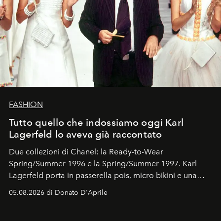
FASHION
Tutto quello che indossiamo oggi Karl
Lagerfeld lo aveva già raccontato
Due collezioni di Chanel: la Ready-to-Wear
Spring/Summer 1996 e la Spring/Summer 1997. Karl
Lagerfeld porta in passerella pois, micro bikini e una
logomania pensata per la spiaggia
, con Cindy, Linda,
05.08.2026 di Donato D'Aprile
Kate, Claudia e Carla una dietro l'altra. Trent'anni dopo,
in un'industria che vive di archivi, quel guardaroba resta