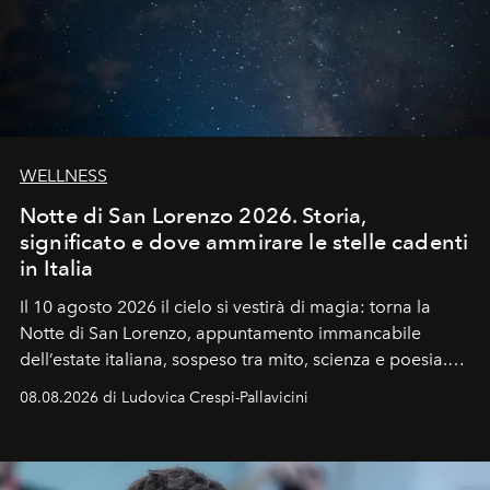
WELLNESS
Notte di San Lorenzo 2026. Storia,
significato e dove ammirare le stelle cadenti
in Italia
Il 10 agosto 2026 il cielo si vestirà di magia: torna la
Notte di San Lorenzo
, appuntamento immancabile
dell’estate italiana, sospeso tra mito, scienza e poesia.
Sarà il momento in cui gli occhi si alzano verso la volta
08.08.2026 di Ludovica Crespi-Pallavicini
celeste per seguire il passaggio delle
Perseidi
, quelle
che chiamiamo comunemente
stelle cadenti
, e affidare
all’universo i desideri più segreti