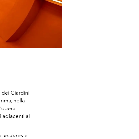
o dei Giardini
rima, nella
l’opera
 adiacenti al
 a
lectures
e